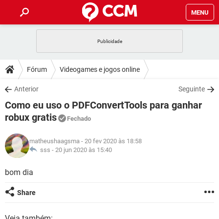
MENU
INÍCIO
JOGOS
WHATSAPP
DICAS
Fórum
Videogames e jogos online
CELULAR
FACEBOOK
JOGOS
WHATSAPP
DOWNLOADS
Anterior
Seguinte
OUTLOOK
EXCEL
CELULAR
FACEBOOK
Como eu uso o PDFConvertTools para ganhar
INSTAGRAM
JOGOS
GMAIL
WHATSAPP
FÓRUM
OUTLOOK
EXCEL
robux gratis
Fechado
GUIA DE COMPRAS
CELULAR
FACEBOOK
INSTAGRAM
JOGOS
GMAIL
WHATSAPP
GLOSSÁRIO
OUTLOOK
EXCEL
matheushaagsma
- 20 fev 2020 às 18:58
GUIA DE COMPRAS
CELULAR
FACEBOOK
sss -
20 jun 2020 às 15:40
INSTAGRAM
JOGOS
GMAIL
WHATSAPP
OUTLOOK
EXCEL
bom dia
GUIA DE COMPRAS
CELULAR
FACEBOOK
INSTAGRAM
GMAIL
OUTLOOK
EXCEL
Share
GUIA DE COMPRAS
INSTAGRAM
GMAIL
Veja também: