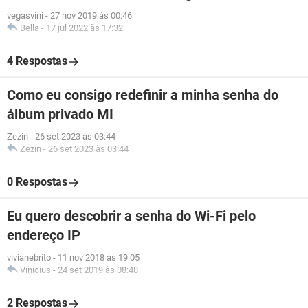
vegasvini
-
27 nov 2019 às 00:46
Bella
-
17 jul 2022 às 17:32
4 Respostas
Como eu consigo redefinir a minha senha do
álbum privado MI
Zezin
-
26 set 2023 às 03:44
Zezin
-
26 set 2023 às 03:44
0 Respostas
Eu quero descobrir a senha do Wi-Fi pelo
endereço IP
vivianebrito
-
11 nov 2018 às 19:05
Vinicius
-
24 set 2019 às 08:48
2 Respostas