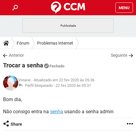
MENU
INÍCIO
JOGOS
WHATSAPP
DICAS
Fórum
Problemas Internet
CELULAR
FACEBOOK
JOGOS
WHATSAPP
DOWNLOADS
Anterior
Seguinte
OUTLOOK
EXCEL
CELULAR
FACEBOOK
Trocar a senha
INSTAGRAM
JOGOS
GMAIL
WHATSAPP
Fechado
FÓRUM
OUTLOOK
EXCEL
GUIA DE COMPRAS
CELULAR
FACEBOOK
Viviane
- Atualizado em 22 fev 2020 às 05:36
INSTAGRAM
JOGOS
GMAIL
WHATSAPP
GLOSSÁRIO
Perfil bloqueado -
22 fev 2020 às 05:31
OUTLOOK
EXCEL
GUIA DE COMPRAS
CELULAR
FACEBOOK
INSTAGRAM
JOGOS
GMAIL
WHATSAPP
Bom dia,
OUTLOOK
EXCEL
GUIA DE COMPRAS
CELULAR
FACEBOOK
Não consigo entra na
senha
usando a senha admin
INSTAGRAM
GMAIL
OUTLOOK
EXCEL
GUIA DE COMPRAS
Share
INSTAGRAM
GMAIL