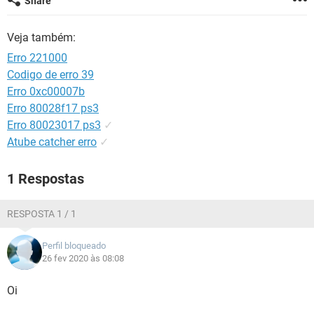
Share
GUIA DE COMPRAS
Veja também:
Erro 221000
Codigo de erro 39
Erro 0xc00007b
Erro 80028f17 ps3
Erro 80023017 ps3
✓
Atube catcher erro
✓
1 Respostas
RESPOSTA 1 / 1
Perfil bloqueado
26 fev 2020 às 08:08
Oi