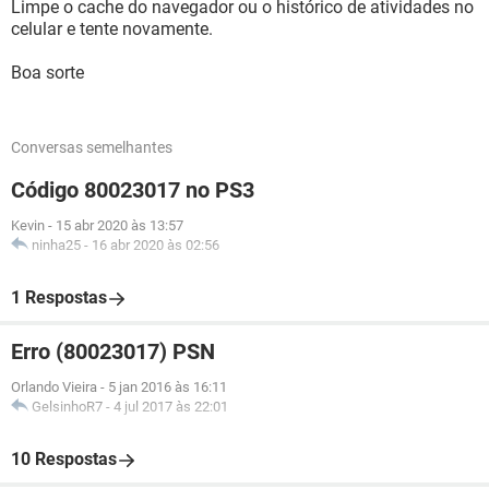
Limpe o cache do navegador ou o histórico de atividades no
celular e tente novamente.
Boa sorte
Conversas semelhantes
Código 80023017 no PS3
Kevin
-
15 abr 2020 às 13:57
ninha25
-
16 abr 2020 às 02:56
1 Respostas
Erro (80023017) PSN
Orlando Vieira
-
5 jan 2016 às 16:11
GelsinhoR7
-
4 jul 2017 às 22:01
10 Respostas