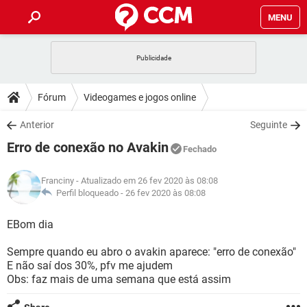
MENU
INÍCIO
JOGOS
WHATSAPP
DICAS
Fórum
Videogames e jogos online
CELULAR
FACEBOOK
JOGOS
WHATSAPP
DOWNLOADS
Anterior
Seguinte
OUTLOOK
EXCEL
CELULAR
FACEBOOK
Erro de conexão no Avakin
INSTAGRAM
JOGOS
GMAIL
WHATSAPP
Fechado
FÓRUM
OUTLOOK
EXCEL
GUIA DE COMPRAS
CELULAR
FACEBOOK
Franciny
- Atualizado em 26 fev 2020 às 08:08
INSTAGRAM
JOGOS
GMAIL
WHATSAPP
GLOSSÁRIO
Perfil bloqueado -
26 fev 2020 às 08:08
OUTLOOK
EXCEL
GUIA DE COMPRAS
CELULAR
FACEBOOK
INSTAGRAM
JOGOS
GMAIL
WHATSAPP
EBom dia
OUTLOOK
EXCEL
GUIA DE COMPRAS
CELULAR
FACEBOOK
Sempre quando eu abro o avakin aparece: "erro de conexão"
INSTAGRAM
GMAIL
E não saí dos 30%, pfv me ajudem
OUTLOOK
EXCEL
GUIA DE COMPRAS
Obs: faz mais de uma semana que está assim
INSTAGRAM
GMAIL