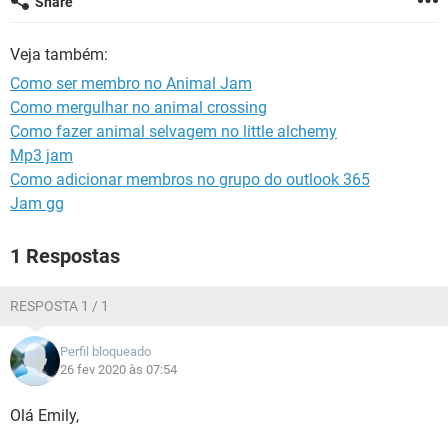
Share
GUIA DE COMPRAS
Veja também:
Como ser membro no Animal Jam
Como mergulhar no animal crossing
Como fazer animal selvagem no little alchemy
Mp3 jam
Como adicionar membros no grupo do outlook 365
Jam gg
1 Respostas
RESPOSTA 1 / 1
Perfil bloqueado
26 fev 2020 às 07:54
Olá Emily,