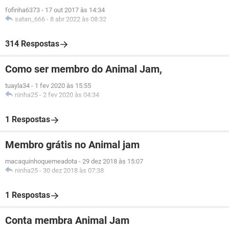
fofinha6373
-
17 out 2017 às 14:34
satan_666
-
8 abr 2022 às 08:32
314 Respostas
Como ser membro do Animal Jam,
tuayla34
-
1 fev 2020 às 15:55
ninha25
-
2 fev 2020 às 04:34
1 Respostas
Membro grátis no Animal jam
macaquinhoquemeadota
-
29 dez 2018 às 15:07
ninha25
-
30 dez 2018 às 07:38
1 Respostas
Conta membra Animal Jam