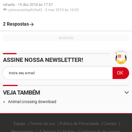
rafaela
-
15 dez 2018 às 17:57
princesaninjafofa42
-
5 mar 2019 às 16:02
2 Respostas
ASSINE NOSSA NEWSLETTER!
VEJA TAMBÉM
Animal crossing download
Equipe
Termos de uso
Política de Privacidade
Contato
Regulamento
A Revista Da Mulher
Configuração de cookies