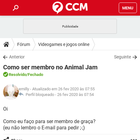
MENU
INÍCIO
JOGOS
WHATSAPP
DICAS
Fórum
Videogames e jogos online
CELULAR
FACEBOOK
JOGOS
WHATSAPP
DOWNLOADS
Anterior
Seguinte
OUTLOOK
EXCEL
CELULAR
FACEBOOK
Como ser membro no Animal Jam
INSTAGRAM
JOGOS
GMAIL
WHATSAPP
FÓRUM
OUTLOOK
EXCEL
Resolvido
/Fechado
GUIA DE COMPRAS
CELULAR
FACEBOOK
INSTAGRAM
JOGOS
GMAIL
WHATSAPP
GLOSSÁRIO
OUTLOOK
emilly
- Atualizado em 26 fev 2020 às 07:55
EXCEL
GUIA DE COMPRAS
CELULAR
FACEBOOK
Perfil bloqueado -
26 fev 2020 às 07:54
INSTAGRAM
JOGOS
GMAIL
WHATSAPP
OUTLOOK
EXCEL
Oi
GUIA DE COMPRAS
CELULAR
FACEBOOK
INSTAGRAM
GMAIL
Como eu faço para ser membro de graça?
OUTLOOK
EXCEL
GUIA DE COMPRAS
(eu não lembro o E-mail para pedir ;-;)
INSTAGRAM
GMAIL