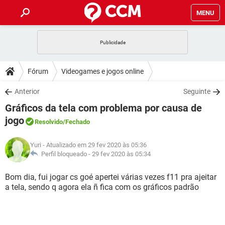
MENU
INÍCIO
JOGOS
WHATSAPP
DICAS
Fórum
Videogames e jogos online
CELULAR
FACEBOOK
JOGOS
WHATSAPP
DOWNLOADS
Anterior
Seguinte
OUTLOOK
EXCEL
CELULAR
FACEBOOK
Gráficos da tela com problema por causa de
INSTAGRAM
JOGOS
GMAIL
WHATSAPP
FÓRUM
OUTLOOK
EXCEL
jogo
Resolvido
/Fechado
GUIA DE COMPRAS
CELULAR
FACEBOOK
INSTAGRAM
JOGOS
GMAIL
WHATSAPP
GLOSSÁRIO
OUTLOOK
EXCEL
Yuri
- Atualizado em 29 fev 2020 às 05:36
GUIA DE COMPRAS
CELULAR
FACEBOOK
Perfil bloqueado -
29 fev 2020 às 05:34
INSTAGRAM
JOGOS
GMAIL
WHATSAPP
OUTLOOK
EXCEL
Bom dia, fui jogar cs goé apertei várias vezes f11 pra ajeitar
GUIA DE COMPRAS
CELULAR
FACEBOOK
INSTAGRAM
GMAIL
a tela, sendo q agora ela ñ fica com os gráficos padrão
OUTLOOK
EXCEL
GUIA DE COMPRAS
INSTAGRAM
GMAIL