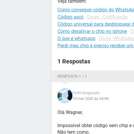
Veja também:
Como conseguir código do WhatsAp
Código ascii
-
Dicas - Codificação
Código universal para desbloquear it
Como desativar o chip no iphone
-
D
O que é whatsapp
-
Dicas -WhatsAp
Perdi meu chip é preciso receber um
1 Respostas
RESPOSTA 1 / 1
Perfil bloqueado
10 mar 2020 às 04:09
Olá Wagner,
Impossível obter código sem chip e
Não tem como.