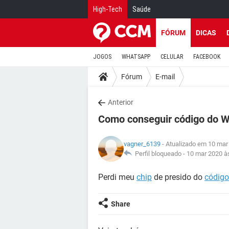
High-Tech
Saúde
FÓRUM
DICAS
JOGOS
WHATSAPP
CELULAR
FACEBOOK
Fórum
E-mail
Anterior
Como conseguir código do W
vagner_6139
- Atualizado em 10 mar
Perfil bloqueado -
10 mar 2020 à
Perdi meu
chip
de presido do
código
Share