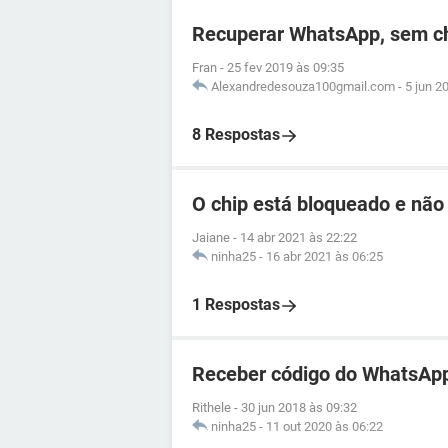
Recuperar WhatsApp, sem c
Fran
-
25 fev 2019 às 09:35
Alexandredesouza100gmail.com
-
5 jun 2
8 Respostas
O chip está bloqueado e não
Jaiane
-
14 abr 2021 às 22:22
ninha25
-
16 abr 2021 às 06:25
1 Respostas
Receber código do WhatsApp
Rithele
-
30 jun 2018 às 09:32
ninha25
-
11 out 2020 às 06:22