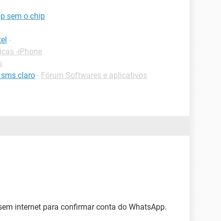
p sem o chip
el
-
icas -iPhone
p
 sms claro
-
Fórum Softwares e aplicativos
 sem internet para confirmar conta do WhatsApp.