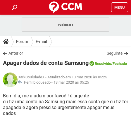
MENU
INÍCIO
JOGOS
WHATSAPP
DICAS
Fórum
E-mail
CELULAR
FACEBOOK
JOGOS
WHATSAPP
DOWNLOADS
Anterior
Seguinte
OUTLOOK
EXCEL
CELULAR
FACEBOOK
Apagar dados de conta Samsung
INSTAGRAM
JOGOS
GMAIL
WHATSAPP
Resolvido
/Fechado
FÓRUM
OUTLOOK
EXCEL
GUIA DE COMPRAS
CELULAR
FACEBOOK
DarkSoulBladeX
- Atualizado em 13 mar 2020 às 05:25
INSTAGRAM
JOGOS
GMAIL
WHATSAPP
GLOSSÁRIO
Perfil bloqueado -
13 mar 2020 às 05:25
OUTLOOK
EXCEL
GUIA DE COMPRAS
CELULAR
FACEBOOK
INSTAGRAM
JOGOS
GMAIL
WHATSAPP
Bom dia, me ajudem por favor!!! é urgente
OUTLOOK
EXCEL
eu fiz uma conta na Samsung mais essa conta que eu fiz foi
GUIA DE COMPRAS
CELULAR
FACEBOOK
apagada e agora presciso urgentemente apagar meus
INSTAGRAM
GMAIL
dados
OUTLOOK
EXCEL
GUIA DE COMPRAS
INSTAGRAM
GMAIL