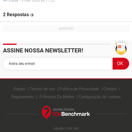
Danie
-
3 mar 2020 às 11:22
2 Respostas
ASSINE NOSSA NEWSLETTER!
Equipe
Termos de uso
Política de Privacidade
Contato
Regulamento
A Revista Da Mulher
Configuração de cookies
saude.ccm.net