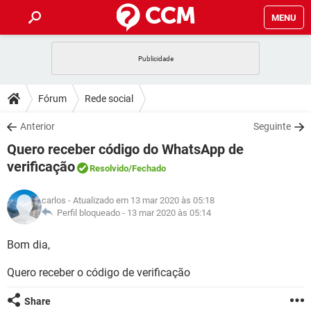
MENU
INÍCIO
JOGOS
WHATSAPP
DICAS
Fórum
Rede social
CELULAR
FACEBOOK
JOGOS
WHATSAPP
DOWNLOADS
Anterior
Seguinte
OUTLOOK
EXCEL
CELULAR
FACEBOOK
Quero receber código do WhatsApp de
INSTAGRAM
JOGOS
GMAIL
WHATSAPP
FÓRUM
OUTLOOK
EXCEL
verificação
Resolvido
/Fechado
GUIA DE COMPRAS
CELULAR
FACEBOOK
INSTAGRAM
JOGOS
GMAIL
WHATSAPP
GLOSSÁRIO
OUTLOOK
EXCEL
carlos
- Atualizado em 13 mar 2020 às 05:18
GUIA DE COMPRAS
CELULAR
FACEBOOK
Perfil bloqueado -
13 mar 2020 às 05:14
INSTAGRAM
JOGOS
GMAIL
WHATSAPP
OUTLOOK
EXCEL
Bom dia,
GUIA DE COMPRAS
CELULAR
FACEBOOK
INSTAGRAM
GMAIL
OUTLOOK
EXCEL
Quero receber o código de verificação
GUIA DE COMPRAS
INSTAGRAM
GMAIL
Share