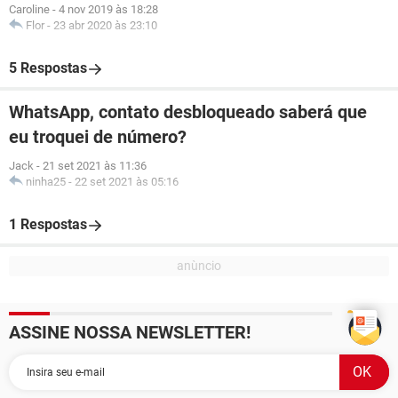
Caroline
-
4 nov 2019 às 18:28
Flor
-
23 abr 2020 às 23:10
5 Respostas
WhatsApp, contato desbloqueado saberá que
eu troquei de número?
Jack
-
21 set 2021 às 11:36
ninha25
-
22 set 2021 às 05:16
1 Respostas
ASSINE NOSSA NEWSLETTER!