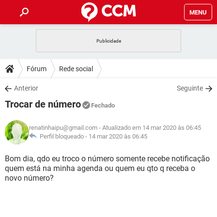
MENU
INÍCIO
JOGOS
WHATSAPP
DICAS
Fórum
Rede social
CELULAR
FACEBOOK
JOGOS
WHATSAPP
DOWNLOADS
Anterior
Seguinte
OUTLOOK
EXCEL
CELULAR
FACEBOOK
Trocar de número
INSTAGRAM
JOGOS
GMAIL
WHATSAPP
Fechado
FÓRUM
OUTLOOK
EXCEL
GUIA DE COMPRAS
CELULAR
FACEBOOK
renatinhaipu@gmail.com
- Atualizado em 14 mar 2020 às 06:45
INSTAGRAM
JOGOS
GMAIL
WHATSAPP
GLOSSÁRIO
Perfil bloqueado -
14 mar 2020 às 06:45
OUTLOOK
EXCEL
GUIA DE COMPRAS
CELULAR
FACEBOOK
INSTAGRAM
JOGOS
GMAIL
WHATSAPP
Bom dia, qdo eu troco o número somente recebe notificação
OUTLOOK
EXCEL
quem está na minha agenda ou quem eu qto q receba o
GUIA DE COMPRAS
CELULAR
FACEBOOK
novo número?
INSTAGRAM
GMAIL
OUTLOOK
EXCEL
GUIA DE COMPRAS
INSTAGRAM
GMAIL