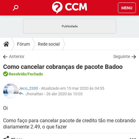
MENU
INÍCIO
JOGOS
WHATSAPP
DICAS
Fórum
Rede social
CELULAR
FACEBOOK
JOGOS
WHATSAPP
DOWNLOADS
Anterior
Seguinte
OUTLOOK
EXCEL
CELULAR
FACEBOOK
Como cancelar cobranças de pacote Badoo
INSTAGRAM
JOGOS
GMAIL
WHATSAPP
FÓRUM
OUTLOOK
EXCEL
Resolvido
/Fechado
GUIA DE COMPRAS
CELULAR
FACEBOOK
INSTAGRAM
JOGOS
GMAIL
WHATSAPP
GLOSSÁRIO
OUTLOOK
Jeco_2330
- Atualizado em 15 mar 2020 às 04:55
EXCEL
GUIA DE COMPRAS
CELULAR
FACEBOOK
Jhonattan -
26 abr 2020 às 10:03
INSTAGRAM
JOGOS
GMAIL
WHATSAPP
OUTLOOK
EXCEL
Oi
GUIA DE COMPRAS
CELULAR
FACEBOOK
INSTAGRAM
GMAIL
Como faço para cancelar pacote de credito tão me cobrando
OUTLOOK
EXCEL
GUIA DE COMPRAS
diariamente 2.49, o que fazer
INSTAGRAM
GMAIL