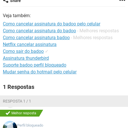
Share
GUIA DE COMPRAS
Veja também:
Como cancelar assinatura do badoo pelo celular
Como cancelar assinatura do badoo
- Melhores respostas
Como cancelar assinatura badoo
- Melhores respostas
Netflix cancelar assinatura
Como sair do badoo
✓
Assinatura thunderbird
Suporte badoo perfil bloqueado
Mudar senha do hotmail pelo celular
1 Respostas
RESPOSTA 1 / 1
Melhor resposta
Perfil bloqueado