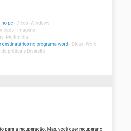
 no pc
-
Dicas -Windows
loads - Imagens
as -Multimídia
de destinatários no programa word
-
Dicas -Word
ida prática e Diversão
 para a recuperação. Mas, você quer recuperar o