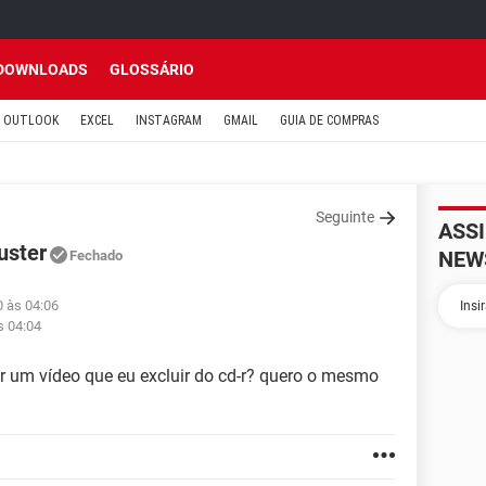
DOWNLOADS
GLOSSÁRIO
OUTLOOK
EXCEL
INSTAGRAM
GMAIL
GUIA DE COMPRAS
Seguinte
ASS
uster
NEW
Fechado
0 às 04:06
s 04:04
r um vídeo que eu excluir do cd-r? quero o mesmo