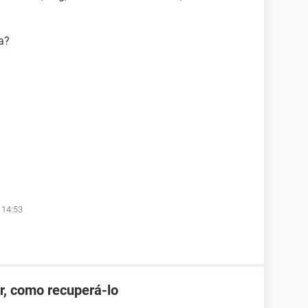
a?
 14:53
r, como recuperá-lo