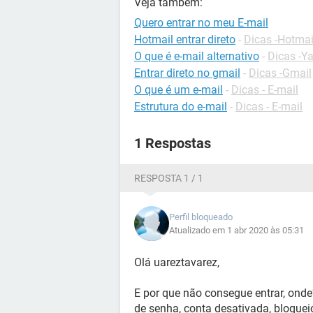
Veja também:
Quero entrar no meu E-mail
Hotmail entrar direto
-
Dicas -Hotmai
O que é e-mail alternativo
-
Dicas -Y
Entrar direto no gmail
-
Dicas -Gmail
O que é um e-mail
-
Dicas - E-mail
Estrutura do e-mail
-
Dicas - E-mail
1 Respostas
RESPOSTA 1 / 1
Perfil bloqueado
Atualizado em 1 abr 2020 às 05:31
Olá uareztavarez,
E por que não consegue entrar, ond
de senha, conta desativada, bloquei