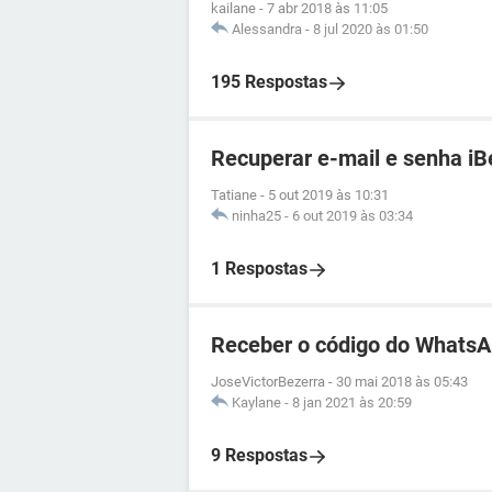
kailane
-
7 abr 2018 às 11:05
Alessandra
-
8 jul 2020 às 01:50
195 Respostas
Recuperar e-mail e senha iB
Tatiane
-
5 out 2019 às 10:31
ninha25
-
6 out 2019 às 03:34
1 Respostas
Receber o código do WhatsA
JoseVictorBezerra
-
30 mai 2018 às 05:43
Kaylane
-
8 jan 2021 às 20:59
9 Respostas