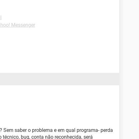
l
ahoo! Messenger
e? Sem saber o problema e em qual programa- perda
o técnico, bug, conta não reconhecida, será