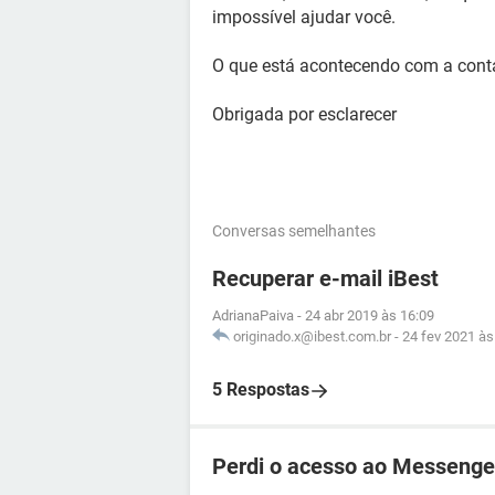
impossível ajudar você.
O que está acontecendo com a cont
Obrigada por esclarecer
Conversas semelhantes
Recuperar e-mail iBest
AdrianaPaiva
-
24 abr 2019 às 16:09
originado.x@ibest.com.br
-
24 fev 2021 às
5 Respostas
Perdi o acesso ao Messenge