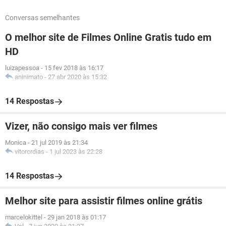
Conversas semelhantes
O melhor site de Filmes Online Gratis tudo em
HD
luizapessoa
-
15 fev 2018 às 16:17
aninimato
-
27 abr 2020 às 15:32
14 Respostas
Vizer, não consigo mais ver filmes
Monica
-
21 jul 2019 às 21:34
vitorcrdias
-
1 jul 2023 às 22:28
14 Respostas
Melhor site para assistir filmes online grátis
marcelokittel
-
29 jan 2018 às 01:17