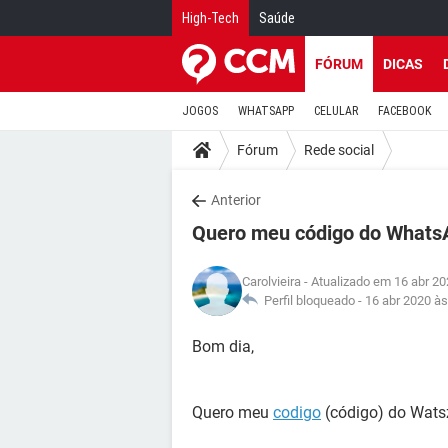
High-Tech
Saúde
FÓRUM
DICAS
JOGOS
WHATSAPP
CELULAR
FACEBOOK
Fórum
Rede social
Anterior
Quero meu código do WhatsA
Carolvieira
- Atualizado em 16 abr 20
Perfil bloqueado -
16 abr 2020 às
Bom dia,
Quero meu
codigo
(código) do Wats