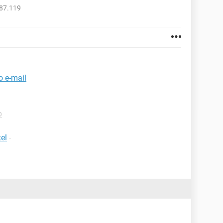
987.119
 e-mail
p
el
-