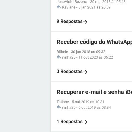
JoseVictorBezerra
-
30 mai 2018 às 05:43
Kaylane
-
8 jan 2021 às 20:59
9 Respostas
Receber código do WhatsApp
Rithele
-
30 jun 2018 às 09:32
ninha25
-
11 out 2020 às 06:22
3 Respostas
Recuperar e-mail e senha iB
Tatiane
-
5 out 2019 às 10:31
ninha25
-
6 out 2019 às 03:34
1 Respostas