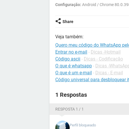
Configuração:
Android / Chrome 80.0.3
Share
Veja também:
Quero meu código do WhatsApp pelo
Entrar no e-mail
-
Dicas -Hotmail
Código ascii
-
Dicas - Codificação
O que é whatsapp
-
Dicas -WhatsAp
O que é um e-mail
-
Dicas - E-mail
Código universal para desbloquear it
1 Respostas
RESPOSTA 1 / 1
Perfil bloqueado