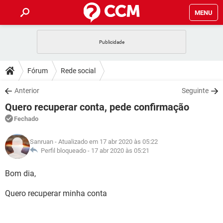
MENU
INÍCIO
JOGOS
WHATSAPP
DICAS
Fórum
Rede social
CELULAR
FACEBOOK
JOGOS
WHATSAPP
DOWNLOADS
Anterior
Seguinte
OUTLOOK
EXCEL
CELULAR
FACEBOOK
Quero recuperar conta, pede confirmação
INSTAGRAM
JOGOS
GMAIL
WHATSAPP
FÓRUM
OUTLOOK
EXCEL
Fechado
GUIA DE COMPRAS
CELULAR
FACEBOOK
INSTAGRAM
JOGOS
GMAIL
WHATSAPP
GLOSSÁRIO
OUTLOOK
Sanruan
- Atualizado em 17 abr 2020 às 05:22
EXCEL
GUIA DE COMPRAS
CELULAR
FACEBOOK
Perfil bloqueado -
17 abr 2020 às 05:21
INSTAGRAM
JOGOS
GMAIL
WHATSAPP
OUTLOOK
EXCEL
Bom dia,
GUIA DE COMPRAS
CELULAR
FACEBOOK
INSTAGRAM
GMAIL
Quero recuperar minha conta
OUTLOOK
EXCEL
GUIA DE COMPRAS
INSTAGRAM
GMAIL