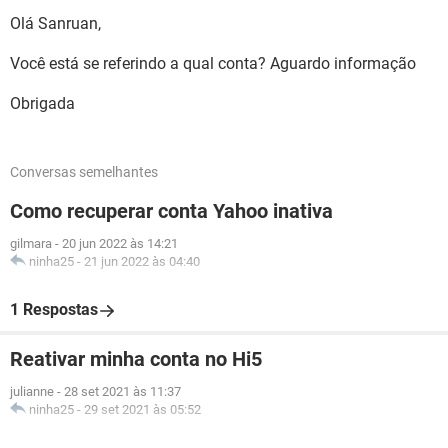
Olá Sanruan,
Você está se referindo a qual conta? Aguardo informação
Obrigada
Conversas semelhantes
Como recuperar conta Yahoo inativa
gilmara
-
20 jun 2022 às 14:21
ninha25
-
21 jun 2022 às 04:40
1 Respostas
Reativar minha conta no Hi5
julianne
-
28 set 2021 às 11:37
ninha25
-
29 set 2021 às 05:52