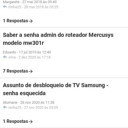
Margarete
-
27 mai 2018 às 09:49
ninha25
-
28 mai 2018 às 05:25
1 Respostas
Saber a senha admin do roteador Mercusys
modelo mw301r
Eduardo
-
17 jul 2019 às 12:40
silva
-
2 dez 2020 às 17:18
7 Respostas
Assunto de desbloqueio de TV Samsung -
senha esquecida
Atumane
-
26 nov 2020 às 11:38
ninha25
-
27 nov 2020 às 05:05
1 Respostas