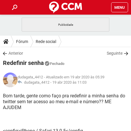
MENU
INÍCIO
JOGOS
WHATSAPP
DICAS
Fórum
Rede social
CELULAR
FACEBOOK
JOGOS
WHATSAPP
DOWNLOADS
Anterior
Seguinte
OUTLOOK
EXCEL
CELULAR
FACEBOOK
Redefinir senha
INSTAGRAM
JOGOS
GMAIL
WHATSAPP
Fechado
FÓRUM
OUTLOOK
EXCEL
GUIA DE COMPRAS
CELULAR
FACEBOOK
dudagata_4412
- Atualizado em 19 abr 2020 às 05:39
INSTAGRAM
JOGOS
GMAIL
WHATSAPP
GLOSSÁRIO
dudagata_4412 -
19 abr 2020 às 11:03
OUTLOOK
EXCEL
GUIA DE COMPRAS
CELULAR
FACEBOOK
INSTAGRAM
JOGOS
GMAIL
WHATSAPP
Bom tarde, gente como faço pra redefinir a minha senha do
OUTLOOK
EXCEL
twitter sem ter acesso ao meu e-mail e número?? ME
GUIA DE COMPRAS
CELULAR
FACEBOOK
AJUDEM
INSTAGRAM
GMAIL
OUTLOOK
EXCEL
GUIA DE COMPRAS
INSTAGRAM
GMAIL
<config>iPhone / Safari 13.0.5</config