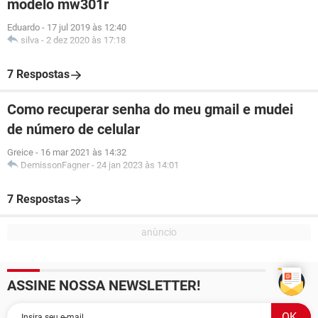
modelo mw301r
Eduardo
-
17 jul 2019 às 12:40
silva
-
2 dez 2020 às 17:18
7 Respostas
Como recuperar senha do meu gmail e mudei
de número de celular
Greice
-
16 mar 2021 às 14:32
DemissonFagner
-
24 jan 2023 às 14:01
7 Respostas
ASSINE NOSSA NEWSLETTER!