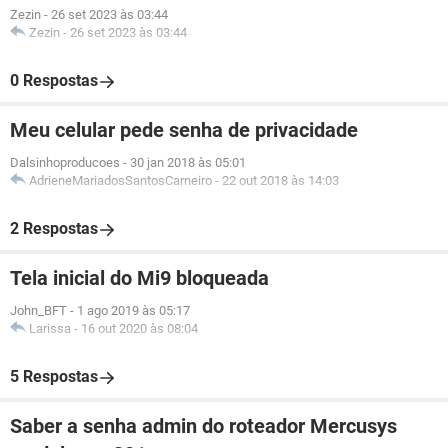
Zezin
-
26 set 2023 às 03:44
Zezin
-
26 set 2023 às 03:44
0 Respostas
Meu celular pede senha de privacidade
Dalsinhoproducoes
-
30 jan 2018 às 05:01
AdrieneMariadosSantosCarneiro
-
22 out 2018 às 14:03
2 Respostas
Tela inicial do Mi9 bloqueada
John_BFT
-
1 ago 2019 às 05:17
Larissa
-
16 out 2020 às 08:04
5 Respostas
Saber a senha admin do roteador Mercusys