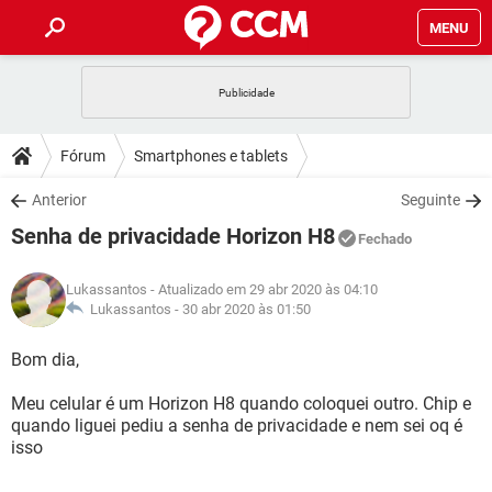
MENU
INÍCIO
JOGOS
WHATSAPP
DICAS
Fórum
Smartphones e tablets
CELULAR
FACEBOOK
JOGOS
WHATSAPP
DOWNLOADS
Anterior
Seguinte
OUTLOOK
EXCEL
CELULAR
FACEBOOK
Senha de privacidade Horizon H8
INSTAGRAM
JOGOS
GMAIL
WHATSAPP
Fechado
FÓRUM
OUTLOOK
EXCEL
GUIA DE COMPRAS
CELULAR
FACEBOOK
Lukassantos
- Atualizado em 29 abr 2020 às 04:10
INSTAGRAM
JOGOS
GMAIL
WHATSAPP
GLOSSÁRIO
Lukassantos -
30 abr 2020 às 01:50
OUTLOOK
EXCEL
GUIA DE COMPRAS
CELULAR
FACEBOOK
INSTAGRAM
JOGOS
GMAIL
WHATSAPP
Bom dia,
OUTLOOK
EXCEL
GUIA DE COMPRAS
CELULAR
FACEBOOK
Meu celular é um Horizon H8 quando coloquei outro. Chip e
INSTAGRAM
GMAIL
quando liguei pediu a senha de privacidade e nem sei oq é
OUTLOOK
EXCEL
GUIA DE COMPRAS
isso
INSTAGRAM
GMAIL