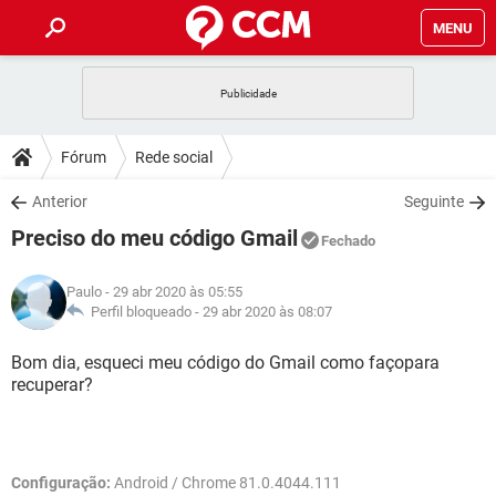
MENU
INÍCIO
JOGOS
WHATSAPP
DICAS
Fórum
Rede social
CELULAR
FACEBOOK
JOGOS
WHATSAPP
DOWNLOADS
Anterior
Seguinte
OUTLOOK
EXCEL
CELULAR
FACEBOOK
Preciso do meu código Gmail
INSTAGRAM
JOGOS
GMAIL
WHATSAPP
Fechado
FÓRUM
OUTLOOK
EXCEL
GUIA DE COMPRAS
CELULAR
FACEBOOK
Paulo
- 29 abr 2020 às 05:55
INSTAGRAM
JOGOS
GMAIL
WHATSAPP
GLOSSÁRIO
Perfil bloqueado -
29 abr 2020 às 08:07
OUTLOOK
EXCEL
GUIA DE COMPRAS
CELULAR
FACEBOOK
INSTAGRAM
JOGOS
GMAIL
WHATSAPP
Bom dia, esqueci meu código do Gmail como façopara
OUTLOOK
EXCEL
recuperar?
GUIA DE COMPRAS
CELULAR
FACEBOOK
INSTAGRAM
GMAIL
OUTLOOK
EXCEL
GUIA DE COMPRAS
INSTAGRAM
GMAIL
Configuração:
Android / Chrome 81.0.4044.111