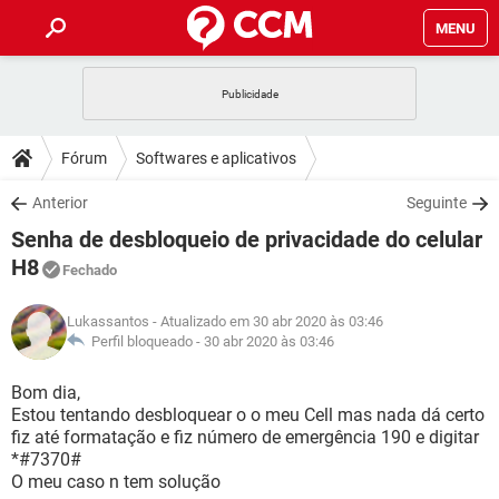
MENU
INÍCIO
JOGOS
WHATSAPP
DICAS
Fórum
Softwares e aplicativos
CELULAR
FACEBOOK
JOGOS
WHATSAPP
DOWNLOADS
Anterior
Seguinte
OUTLOOK
EXCEL
CELULAR
FACEBOOK
Senha de desbloqueio de privacidade do celular
INSTAGRAM
JOGOS
GMAIL
WHATSAPP
FÓRUM
OUTLOOK
EXCEL
H8
Fechado
GUIA DE COMPRAS
CELULAR
FACEBOOK
INSTAGRAM
JOGOS
GMAIL
WHATSAPP
GLOSSÁRIO
OUTLOOK
EXCEL
Lukassantos
- Atualizado em 30 abr 2020 às 03:46
GUIA DE COMPRAS
CELULAR
FACEBOOK
Perfil bloqueado -
30 abr 2020 às 03:46
INSTAGRAM
JOGOS
GMAIL
WHATSAPP
OUTLOOK
EXCEL
Bom dia,
GUIA DE COMPRAS
CELULAR
FACEBOOK
INSTAGRAM
GMAIL
Estou tentando desbloquear o o meu Cell mas nada dá certo
OUTLOOK
EXCEL
fiz até formatação e fiz número de emergência 190 e digitar
GUIA DE COMPRAS
*#7370#
INSTAGRAM
GMAIL
O meu caso n tem solução