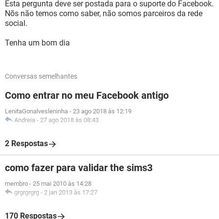
Esta pergunta deve ser postada para o suporte do Facebook.
Nõs não temos como saber, não somos parceiros da rede
social.
Tenha um bom dia
Conversas semelhantes
Como entrar no meu Facebook antigo
LenitaGonalvesleninha
-
23 ago 2018 às 12:19
Andreia
-
27 ago 2018 às 08:43
2 Respostas
como fazer para validar the sims3
membro
-
25 mai 2010 às 14:28
grgrgrgrg
-
2 jan 2013 às 17:27
170 Respostas