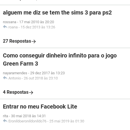
alguem me diz se tem the sims 3 para ps2
rossana
-
17 mai 2010 às 20:20
roana
-
15 dez 2013 às 13:26
27 Respostas
Como conseguir dinheiro infinito para o jogo
Green Farm 3
nayaramendes
-
29 dez 2017 às 13:23
Antonio
-
26 out 2018 às 23:10
4 Respostas
Entrar no meu Facebook Lite
rita
-
30 mai 2018 às 14:31
Eronildoeronildonildo76
-
25 mai 2019 às 01:30