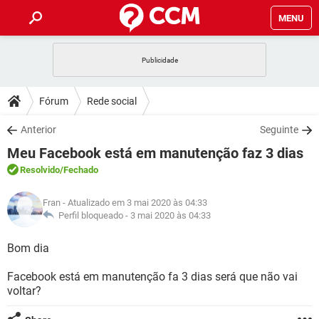
MENU
INÍCIO
JOGOS
WHATSAPP
DICAS
Fórum
Rede social
CELULAR
FACEBOOK
JOGOS
WHATSAPP
DOWNLOADS
Anterior
Seguinte
OUTLOOK
EXCEL
CELULAR
FACEBOOK
Meu Facebook está em manutenção faz 3 dias
INSTAGRAM
JOGOS
GMAIL
WHATSAPP
FÓRUM
OUTLOOK
EXCEL
Resolvido
/Fechado
GUIA DE COMPRAS
CELULAR
FACEBOOK
INSTAGRAM
JOGOS
GMAIL
WHATSAPP
GLOSSÁRIO
OUTLOOK
Fran
- Atualizado em 3 mai 2020 às 04:33
EXCEL
GUIA DE COMPRAS
CELULAR
FACEBOOK
Perfil bloqueado -
3 mai 2020 às 04:33
INSTAGRAM
JOGOS
GMAIL
WHATSAPP
OUTLOOK
EXCEL
Bom dia
GUIA DE COMPRAS
CELULAR
FACEBOOK
INSTAGRAM
GMAIL
Facebook está em manutenção fa 3 dias será que não vai
OUTLOOK
EXCEL
GUIA DE COMPRAS
voltar?
INSTAGRAM
GMAIL