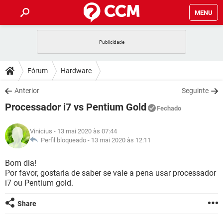
MENU
INÍCIO
JOGOS
WHATSAPP
DICAS
Fórum
Hardware
CELULAR
FACEBOOK
JOGOS
WHATSAPP
DOWNLOADS
Anterior
Seguinte
OUTLOOK
EXCEL
CELULAR
FACEBOOK
Processador i7 vs Pentium Gold
INSTAGRAM
JOGOS
GMAIL
WHATSAPP
Fechado
FÓRUM
OUTLOOK
EXCEL
GUIA DE COMPRAS
CELULAR
FACEBOOK
Vinicius
- 13 mai 2020 às 07:44
INSTAGRAM
JOGOS
GMAIL
WHATSAPP
GLOSSÁRIO
Perfil bloqueado -
13 mai 2020 às 12:11
OUTLOOK
EXCEL
GUIA DE COMPRAS
CELULAR
FACEBOOK
INSTAGRAM
JOGOS
GMAIL
WHATSAPP
Bom dia!
OUTLOOK
EXCEL
Por favor, gostaria de saber se vale a pena usar processador
GUIA DE COMPRAS
CELULAR
FACEBOOK
i7 ou Pentium gold.
INSTAGRAM
GMAIL
OUTLOOK
EXCEL
GUIA DE COMPRAS
Share
INSTAGRAM
GMAIL