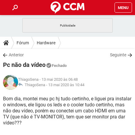
MENU
INÍCIO
JOGOS
WHATSAPP
DICAS
Fórum
Hardware
CELULAR
FACEBOOK
JOGOS
WHATSAPP
DOWNLOADS
Anterior
Seguinte
OUTLOOK
EXCEL
CELULAR
FACEBOOK
Pc não da vídeo
INSTAGRAM
JOGOS
GMAIL
WHATSAPP
Fechado
FÓRUM
OUTLOOK
EXCEL
GUIA DE COMPRAS
CELULAR
FACEBOOK
ThiagoSena
- 13 mai 2020 às 06:48
INSTAGRAM
JOGOS
GMAIL
WHATSAPP
GLOSSÁRIO
ThiagoSena -
13 mai 2020 às 10:44
OUTLOOK
EXCEL
GUIA DE COMPRAS
CELULAR
FACEBOOK
INSTAGRAM
JOGOS
GMAIL
WHATSAPP
Bom dia, montei meu pc hj tudo certinho, e liguei pra instalar
OUTLOOK
EXCEL
o windows, ele ligou os leds e o cooler tudo certinho, mas
GUIA DE COMPRAS
CELULAR
FACEBOOK
não deu vídeo, porém eu conectei um cabo HDMI em uma
INSTAGRAM
GMAIL
TV (que não é TV-MONITOR), tem que ser monitor pra dar
OUTLOOK
EXCEL
GUIA DE COMPRAS
vídeo???
INSTAGRAM
GMAIL