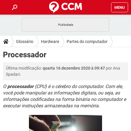
MENU
INÍCIO
JOGOS
WHATSAPP
DICAS
Glossário
Hardware
Partes do computador
CELULAR
FACEBOOK
JOGOS
WHATSAPP
DOWNLOADS
Processador
OUTLOOK
EXCEL
CELULAR
FACEBOOK
INSTAGRAM
JOGOS
GMAIL
WHATSAPP
FÓRUM
Última modificação:
quarta 16 dezembro 2020 à 09:47
por Ana
OUTLOOK
EXCEL
GUIA DE COMPRAS
CELULAR
FACEBOOK
Spadari.
INSTAGRAM
JOGOS
GMAIL
WHATSAPP
GLOSSÁRIO
OUTLOOK
EXCEL
O
processador
(CPU) é o cérebro do computador. Com ele,
GUIA DE COMPRAS
CELULAR
FACEBOOK
você pode manipular as informações digitais, ou seja, as
INSTAGRAM
JOGOS
GMAIL
WHATSAPP
OUTLOOK
EXCEL
informações codificadas na forma binária no computador e
GUIA DE COMPRAS
CELULAR
FACEBOOK
executar instruções armazenadas na memória.
INSTAGRAM
GMAIL
OUTLOOK
EXCEL
GUIA DE COMPRAS
INSTAGRAM
GMAIL