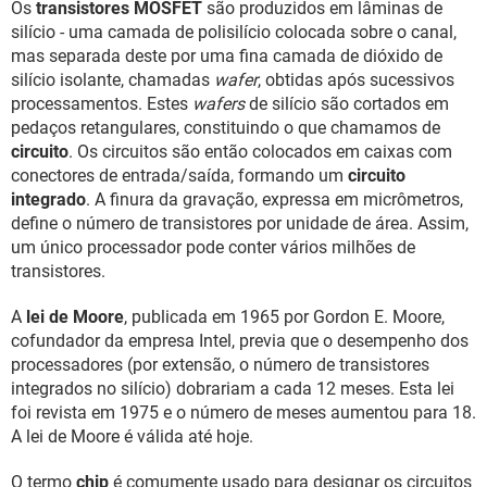
Os
transistores MOSFET
são produzidos em lâminas de
silício - uma camada de polisilício colocada sobre o canal,
mas separada deste por uma fina camada de dióxido de
silício isolante, chamadas
wafer
, obtidas após sucessivos
processamentos. Estes
wafers
de silício são cortados em
pedaços retangulares, constituindo o que chamamos de
circuito
. Os circuitos são então colocados em caixas com
conectores de entrada/saída, formando um
circuito
integrado
. A finura da gravação, expressa em micrômetros,
define o número de transistores por unidade de área. Assim,
um único processador pode conter vários milhões de
transistores.
A
lei de Moore
, publicada em 1965 por Gordon E. Moore,
cofundador da empresa Intel, previa que o desempenho dos
processadores (por extensão, o número de transistores
integrados no silício) dobrariam a cada 12 meses. Esta lei
foi revista em 1975 e o número de meses aumentou para 18.
A lei de Moore é válida até hoje.
O termo
chip
é comumente usado para designar os circuitos