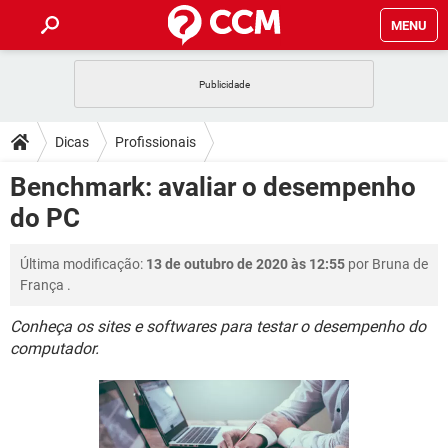
MENU
INÍCIO
JOGOS
WHATSAPP
DICAS
Dicas
Profissionais
CELULAR
FACEBOOK
JOGOS
WHATSAPP
DOWNLOADS
Benchmark: avaliar o desempenho
OUTLOOK
EXCEL
CELULAR
FACEBOOK
do PC
INSTAGRAM
JOGOS
GMAIL
WHATSAPP
FÓRUM
OUTLOOK
EXCEL
GUIA DE COMPRAS
CELULAR
FACEBOOK
Última modificação:
13 de outubro de 2020 às 12:55
por
Bruna de
INSTAGRAM
JOGOS
GMAIL
WHATSAPP
GLOSSÁRIO
OUTLOOK
França
.
EXCEL
GUIA DE COMPRAS
CELULAR
FACEBOOK
INSTAGRAM
JOGOS
GMAIL
WHATSAPP
Conheça os sites e softwares para testar o desempenho do
OUTLOOK
EXCEL
computador.
GUIA DE COMPRAS
CELULAR
FACEBOOK
INSTAGRAM
GMAIL
OUTLOOK
EXCEL
GUIA DE COMPRAS
INSTAGRAM
GMAIL