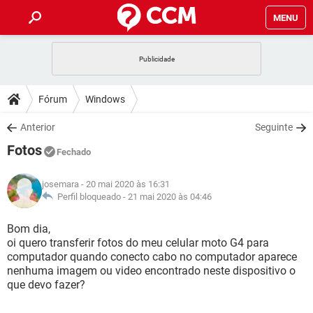
MENU
INÍCIO
JOGOS
WHATSAPP
DICAS
Fórum
Windows
CELULAR
FACEBOOK
JOGOS
WHATSAPP
DOWNLOADS
Anterior
Seguinte
OUTLOOK
EXCEL
CELULAR
FACEBOOK
Fotos
INSTAGRAM
JOGOS
GMAIL
WHATSAPP
Fechado
FÓRUM
OUTLOOK
EXCEL
GUIA DE COMPRAS
CELULAR
FACEBOOK
josemara
- 20 mai 2020 às 16:31
INSTAGRAM
JOGOS
GMAIL
WHATSAPP
GLOSSÁRIO
Perfil bloqueado -
21 mai 2020 às 04:46
OUTLOOK
EXCEL
GUIA DE COMPRAS
CELULAR
FACEBOOK
INSTAGRAM
JOGOS
GMAIL
WHATSAPP
Bom dia,
OUTLOOK
EXCEL
oi quero transferir fotos do meu celular moto G4 para
GUIA DE COMPRAS
CELULAR
FACEBOOK
computador quando conecto cabo no computador aparece
INSTAGRAM
GMAIL
nenhuma imagem ou video encontrado neste dispositivo o
OUTLOOK
EXCEL
GUIA DE COMPRAS
que devo fazer?
INSTAGRAM
GMAIL