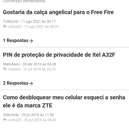
Conversas semelhantes
Gostaria da calça angelical para o Free Fire
TURQUIA
-
11 ago 2021 às 00:17
ninha25
-
11 ago 2021 às 08:07
1 Respostas
PIN de proteção de privacidade de itel A32F
MarioNasi
-
20 abr 2019 às 04:26
Dalzino
-
21 jul 2019 às 03:23
2 Respostas
Como desbloquear meu celular esqueci a senha
ele é da marca ZTE
Sidicleide
-
29 jul 2016 às 11:56
ninha25
-
30 jul 2016 às 06:43