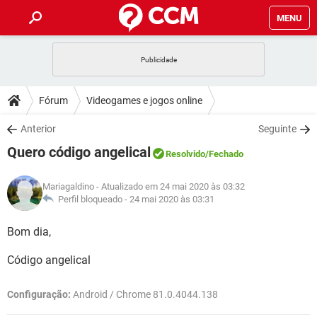
MENU
INÍCIO
JOGOS
WHATSAPP
DICAS
Fórum
Videogames e jogos online
CELULAR
FACEBOOK
JOGOS
WHATSAPP
DOWNLOADS
Anterior
Seguinte
OUTLOOK
EXCEL
CELULAR
FACEBOOK
Quero código angelical
INSTAGRAM
JOGOS
GMAIL
WHATSAPP
Resolvido
/Fechado
FÓRUM
OUTLOOK
EXCEL
GUIA DE COMPRAS
CELULAR
FACEBOOK
Mariagaldino
- Atualizado em 24 mai 2020 às 03:32
INSTAGRAM
JOGOS
GMAIL
WHATSAPP
GLOSSÁRIO
Perfil bloqueado -
24 mai 2020 às 03:31
OUTLOOK
EXCEL
GUIA DE COMPRAS
CELULAR
FACEBOOK
INSTAGRAM
JOGOS
GMAIL
WHATSAPP
Bom dia,
OUTLOOK
EXCEL
GUIA DE COMPRAS
CELULAR
FACEBOOK
Código angelical
INSTAGRAM
GMAIL
OUTLOOK
EXCEL
GUIA DE COMPRAS
Configuração:
Android / Chrome 81.0.4044.138
INSTAGRAM
GMAIL