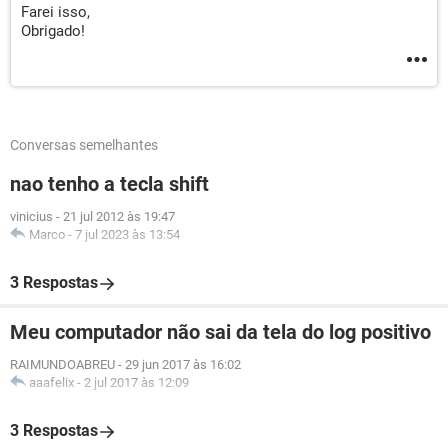
Farei isso,
Obrigado!
Conversas semelhantes
nao tenho a tecla shift
vinicius
-
21 jul 2012 às 19:47
Marco
-
7 jul 2023 às 13:54
3 Respostas
Meu computador não sai da tela do log positivo
RAIMUNDOABREU
-
29 jun 2017 às 16:02
aaafelix
-
2 jul 2017 às 12:09
3 Respostas