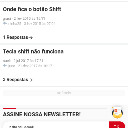
Onde fica o botão Shift
grasi
-
2 fev 2015 às 15:11
ninha25
-
3 fev 2015 às 07:04
1 Respostas
Tecla shift não funciona
sueli
-
2 jul 2017 às 17:31
juca
-
21 dez 2017 às 10:17
3 Respostas
ASSINE NOSSA NEWSLETTER!