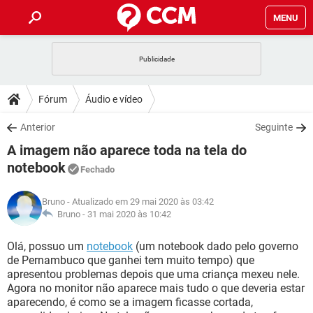
MENU
INÍCIO
JOGOS
WHATSAPP
DICAS
Fórum
Áudio e vídeo
CELULAR
FACEBOOK
JOGOS
WHATSAPP
DOWNLOADS
Anterior
Seguinte
OUTLOOK
EXCEL
CELULAR
FACEBOOK
A imagem não aparece toda na tela do
INSTAGRAM
JOGOS
GMAIL
WHATSAPP
FÓRUM
OUTLOOK
EXCEL
notebook
Fechado
GUIA DE COMPRAS
CELULAR
FACEBOOK
INSTAGRAM
JOGOS
GMAIL
WHATSAPP
GLOSSÁRIO
OUTLOOK
EXCEL
Bruno
- Atualizado em 29 mai 2020 às 03:42
GUIA DE COMPRAS
CELULAR
FACEBOOK
Bruno -
31 mai 2020 às 10:42
INSTAGRAM
JOGOS
GMAIL
WHATSAPP
OUTLOOK
EXCEL
Olá, possuo um
notebook
(um notebook dado pelo governo
GUIA DE COMPRAS
CELULAR
FACEBOOK
INSTAGRAM
GMAIL
de Pernambuco que ganhei tem muito tempo) que
OUTLOOK
EXCEL
apresentou problemas depois que uma criança mexeu nele.
GUIA DE COMPRAS
Agora no monitor não aparece mais tudo o que deveria estar
INSTAGRAM
GMAIL
aparecendo, é como se a imagem ficasse cortada,