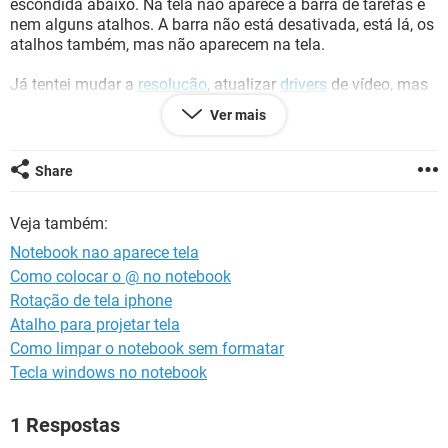
escondida abaixo. Na tela não aparece a barra de tarefas e
GUIA DE COMPRAS
nem alguns atalhos. A barra não está desativada, está lá, os
atalhos também, mas não aparecem na tela.
Já tentei mudar a
resolução
, atualizar
drivers
de vídeo, mas
nada resolve. Aquela pequena criatura mexeu em alguma
Ver mais
coisa que não consigo reverter.
Não sei se consegui explicar direito o problema, nunca tinha
Share
visto isso antes.
Se alguém puder ajudar agradeço muito!
Veja também:
Notebook nao aparece tela
Como colocar o @ no notebook
Rotação de tela iphone
Atalho para projetar tela
Como limpar o notebook sem formatar
Tecla windows no notebook
1 Respostas