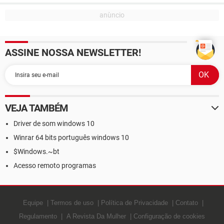
ASSINE NOSSA NEWSLETTER!
VEJA TAMBÉM
Driver de som windows 10
Winrar 64 bits português windows 10
$Windows.~bt
Acesso remoto programas
Equipe
Termos de uso
Política de Privacidade
Contato
Regulamento
A Revista Da Mulher
Configuração de cookies