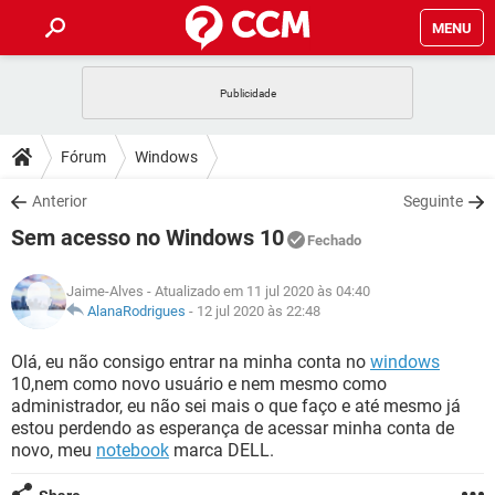
MENU
INÍCIO
JOGOS
WHATSAPP
DICAS
Fórum
Windows
CELULAR
FACEBOOK
JOGOS
WHATSAPP
DOWNLOADS
Anterior
Seguinte
OUTLOOK
EXCEL
CELULAR
FACEBOOK
Sem acesso no Windows 10
INSTAGRAM
JOGOS
GMAIL
WHATSAPP
Fechado
FÓRUM
OUTLOOK
EXCEL
GUIA DE COMPRAS
CELULAR
FACEBOOK
Jaime-Alves
- Atualizado em 11 jul 2020 às 04:40
INSTAGRAM
JOGOS
GMAIL
WHATSAPP
GLOSSÁRIO
AlanaRodrigues
-
12 jul 2020 às 22:48
OUTLOOK
EXCEL
GUIA DE COMPRAS
CELULAR
FACEBOOK
INSTAGRAM
JOGOS
GMAIL
WHATSAPP
Olá, eu não consigo entrar na minha conta no
windows
OUTLOOK
EXCEL
10,nem como novo usuário e nem mesmo como
GUIA DE COMPRAS
CELULAR
FACEBOOK
administrador, eu não sei mais o que faço e até mesmo já
INSTAGRAM
GMAIL
estou perdendo as esperança de acessar minha conta de
OUTLOOK
EXCEL
GUIA DE COMPRAS
novo, meu
notebook
marca DELL.
INSTAGRAM
GMAIL