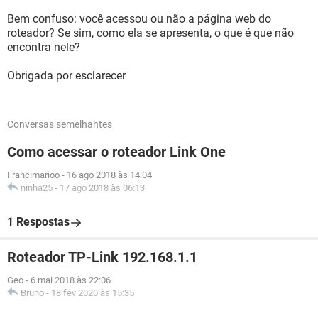
Bem confuso: você acessou ou não a página web do
roteador? Se sim, como ela se apresenta, o que é que não
encontra nele?
Obrigada por esclarecer
Conversas semelhantes
Como acessar o roteador Link One
Francimarioo
-
16 ago 2018 às 14:04
ninha25
-
17 ago 2018 às 06:13
1 Respostas
Roteador TP-Link 192.168.1.1
Geo
-
6 mai 2018 às 22:06
Bruno
-
18 fev 2020 às 15:35