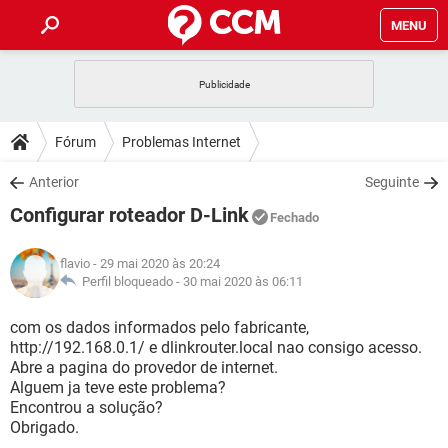
MENU
INÍCIO
JOGOS
WHATSAPP
DICAS
Fórum
Problemas Internet
CELULAR
FACEBOOK
JOGOS
WHATSAPP
DOWNLOADS
Anterior
Seguinte
OUTLOOK
EXCEL
CELULAR
FACEBOOK
Configurar roteador D-Link
INSTAGRAM
JOGOS
GMAIL
WHATSAPP
Fechado
FÓRUM
OUTLOOK
EXCEL
GUIA DE COMPRAS
CELULAR
FACEBOOK
flavio
- 29 mai 2020 às 20:24
INSTAGRAM
JOGOS
GMAIL
WHATSAPP
GLOSSÁRIO
Perfil bloqueado -
30 mai 2020 às 06:11
OUTLOOK
EXCEL
GUIA DE COMPRAS
CELULAR
FACEBOOK
INSTAGRAM
JOGOS
GMAIL
WHATSAPP
com os dados informados pelo fabricante,
OUTLOOK
EXCEL
http://192.168.0.1/ e dlinkrouter.local nao consigo acesso.
GUIA DE COMPRAS
CELULAR
FACEBOOK
Abre a pagina do provedor de internet.
INSTAGRAM
GMAIL
Alguem ja teve este problema?
OUTLOOK
EXCEL
GUIA DE COMPRAS
Encontrou a solução?
INSTAGRAM
GMAIL
Obrigado.