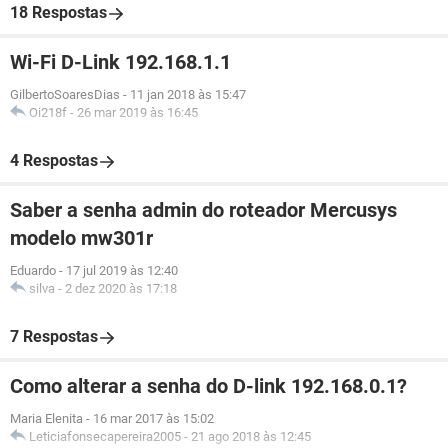
18 Respostas
Wi-Fi D-Link 192.168.1.1
GilbertoSoaresDias
-
11 jan 2018 às 15:47
Oi218f
-
26 mar 2019 às 16:45
4 Respostas
Saber a senha admin do roteador Mercusys
modelo mw301r
Eduardo
-
17 jul 2019 às 12:40
silva
-
2 dez 2020 às 17:18
7 Respostas
Como alterar a senha do D-link 192.168.0.1?
Maria Elenita
-
16 mar 2017 às 15:02
Leticiafonsecapereira2005
-
21 ago 2018 às 12:45