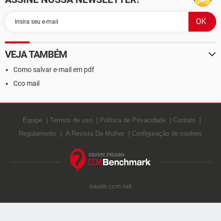
VEJA TAMBÉM
Como salvar e-mail em pdf
Cco mail
Equipe
Termos de uso
Política de Privacidade
Contato
Regulamento
A Revista Da Mulher
Configuração de cookies
saude.ccm.net