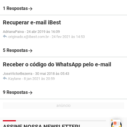
1 Respostas
Recuperar e-mail iBest
AdrianaPaiva
-
24 abr 2019 às 16:09
originado.x@ibest.com.br
-
24 fev 2021 às 14:53
5 Respostas
Receber o código do WhatsApp pelo e-mail
JoseVictorBezerra
-
30 mai 2018 às 05:43
Kaylane
-
8 jan 2021 às 20:59
9 Respostas
ASSINE NOSSA NEWSLETTER!