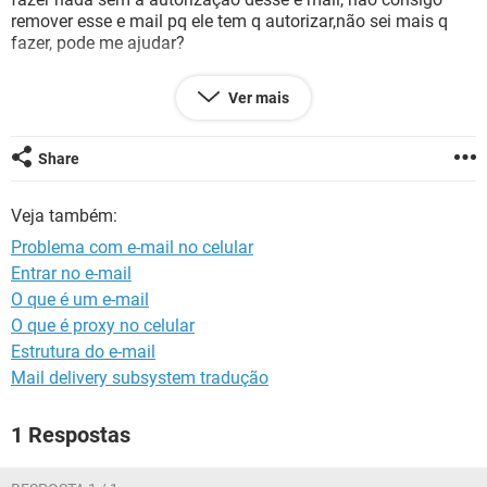
GUIA DE COMPRAS
remover esse e mail pq ele tem q autorizar,não sei mais q
fazer, pode me ajudar?
Ver mais
Configuração:
Android / Chrome 81.0.4044.138
Share
Veja também:
Problema com e-mail no celular
Entrar no e-mail
O que é um e-mail
O que é proxy no celular
Estrutura do e-mail
Mail delivery subsystem tradução
1 Respostas