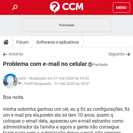
MENU
INÍCIO
JOGOS
WHATSAPP
DICAS
Fórum
Softwares e aplicativos
CELULAR
FACEBOOK
JOGOS
WHATSAPP
DOWNLOADS
Anterior
Seguinte
OUTLOOK
EXCEL
CELULAR
FACEBOOK
Problema com e-mail no celular
INSTAGRAM
JOGOS
GMAIL
WHATSAPP
Fechado
FÓRUM
OUTLOOK
EXCEL
GUIA DE COMPRAS
CELULAR
FACEBOOK
Julia
- Atualizado em 31 mai 2020 às 04:32
INSTAGRAM
JOGOS
GMAIL
WHATSAPP
GLOSSÁRIO
Perfil bloqueado -
31 mai 2020 às 04:31
OUTLOOK
EXCEL
GUIA DE COMPRAS
CELULAR
FACEBOOK
INSTAGRAM
JOGOS
GMAIL
WHATSAPP
Boa noite,
OUTLOOK
EXCEL
GUIA DE COMPRAS
CELULAR
FACEBOOK
minha sobrinha ganhou um cel, eu q fiz as configurações, fiz
INSTAGRAM
GMAIL
um e mail pra ela,porém ela só tem 10 anos, assim q
OUTLOOK
EXCEL
GUIA DE COMPRAS
coloquei o email dela, apareceu um e-mail estranho como
INSTAGRAM
GMAIL
administrador da família e agora a gente não consegue
fazer nada sem a autorização desse e mail, não consigo