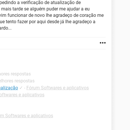
edindo a verificação de atualização de
 mais tarde se alguém puder me ajudar a eu
a vim funcionar de novo lhe agradeço de coração me
 tento fazer por aqui desde já lhe agradeço a
rdo...
hores respostas
elhores respostas
ualização
✓
-
Fórum Softwares e aplicativos
ftwares e aplicativos
m Softwares e aplicativos