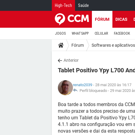
High-Tech
Saúde
FÓRUM
DICAS
JOGOS
WHATSAPP
CELULAR
FACEBOOK
Fórum
Softwares e aplicativos
Anterior
Tablet Positivo Ypy L700 And
renato2039
- 28 mai 2020 às 16:17
Perfil bloqueado -
29 mai 2020 à
Boa tarde a todos membros da CCM
muito prazer a todos preciso de uma
tenho um Tablet da Positivo Ypy L
4.1.1 abro na configuração vou em s
novas versões e dai da esta respos