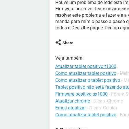
Houve um problema de rede esta imp
Firmware.por favor tente novamente
resolver este problema e fazer ele 
manda para mim o passo a passo que
todos e Deus lhe pague..fico no agua
Share
Veja também:
Atualizar tablet positivo t1060
Como atualizar tablet positivo
- Mel
Como atualizar o tablet positivo
- M
Tablet positivo não está fazendo at
Firmware positivo sx1000
-
Fórum So
Atualizar chrome
-
Dicas -Chrome
Emoji atualizar
-
Dicas -Celular
Como atualizar tablet positivo
-
Fóru