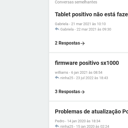
Conversas semelhantes
Tablet positivo não está faz
Gabriela
-
21 mar 2021 às 10:10
Gabriela
-
22 mar 2021 às 09:30
2 Respostas
firmware positivo sx1000
williams
-
6 jan 2021 às 08:54
ninha25
-
23 jul 2022 às 18:43
3 Respostas
Problemas de atualização P
Pedro
-
14 jan 2020 às 18:34
ninha25
-
15 jan 2020 às 02:24