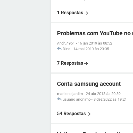
1 Respostas
Problemas com YouTube no 
Andr_4951
-
16 jan 2019 às 08:52
Dina
-
14 mai 2019 às 23:35
7 Respostas
Conta samsung account
marilene jardim
-
24 abr 2013 às 20:39
usuário anônimo
-
8 dez 2022 às 19:21
54 Respostas