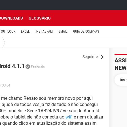
DOWNLOADS
GLOSSÁRIO
OUTLOOK
EXCEL
INSTAGRAM
GMAIL
GUIA DE COMPRAS
Seguinte
ASS
roid 4.1.1
NEW
Fechado
s 03:51
 me chamo Renato sou membro novo por aqui
 ajuda de todos vcs.já fiz de tudo e não consegui
700+ modelo e Série 1AB24JV97 versão do Android
obre o tablet ele não conecta ao
wifi
e nem atualiza
ta quando clico em atualização do sistema assim