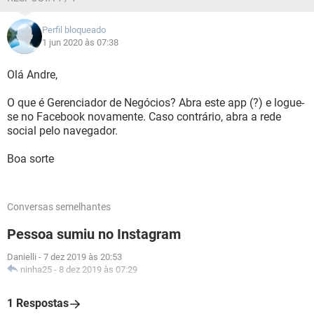
Perfil bloqueado
1 jun 2020 às 07:38
Olá Andre,
O que é Gerenciador de Negócios? Abra este app (?) e logue-
se no Facebook novamente. Caso contrário, abra a rede
social pelo navegador.
Boa sorte
Conversas semelhantes
Pessoa sumiu no Instagram
Danielli
-
7 dez 2019 às 20:53
ninha25
-
8 dez 2019 às 07:29
1 Respostas