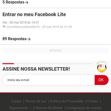
5 Respostas
Entrar no meu Facebook Lite
rita
-
30 mai 2018 às 14:31
Eronildoeronildonildo76
-
25 mai 2019 às 01:30
89 Respostas
ASSINE NOSSA NEWSLETTER!
Equipe
Termos de uso
Política de Privacidade
Contato
Regulamento
A Revista Da Mulher
Configuração de cookies