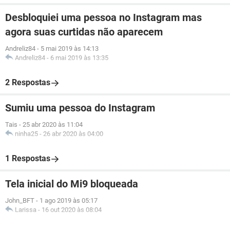
Desbloquiei uma pessoa no Instagram mas
agora suas curtidas não aparecem
Andreliz84
-
5 mai 2019 às 14:13
Andreliz84
-
6 mai 2019 às 13:35
2 Respostas
Sumiu uma pessoa do Instagram
Tais
-
25 abr 2020 às 11:04
ninha25
-
26 abr 2020 às 04:00
1 Respostas
Tela inicial do Mi9 bloqueada
John_BFT
-
1 ago 2019 às 05:17
Larissa
-
16 out 2020 às 08:04