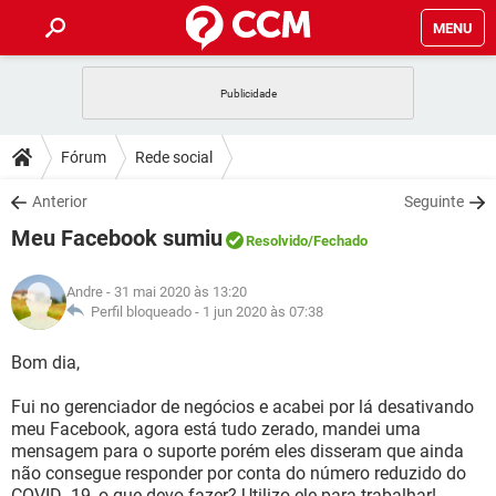
MENU
INÍCIO
JOGOS
WHATSAPP
DICAS
Fórum
Rede social
CELULAR
FACEBOOK
JOGOS
WHATSAPP
DOWNLOADS
Anterior
Seguinte
OUTLOOK
EXCEL
CELULAR
FACEBOOK
Meu Facebook sumiu
INSTAGRAM
JOGOS
GMAIL
WHATSAPP
Resolvido
/Fechado
FÓRUM
OUTLOOK
EXCEL
GUIA DE COMPRAS
CELULAR
FACEBOOK
Andre
- 31 mai 2020 às 13:20
INSTAGRAM
JOGOS
GMAIL
WHATSAPP
GLOSSÁRIO
Perfil bloqueado -
1 jun 2020 às 07:38
OUTLOOK
EXCEL
GUIA DE COMPRAS
CELULAR
FACEBOOK
INSTAGRAM
JOGOS
GMAIL
WHATSAPP
Bom dia,
OUTLOOK
EXCEL
GUIA DE COMPRAS
CELULAR
FACEBOOK
Fui no gerenciador de negócios e acabei por lá desativando
INSTAGRAM
GMAIL
meu Facebook, agora está tudo zerado, mandei uma
OUTLOOK
EXCEL
GUIA DE COMPRAS
mensagem para o suporte porém eles disseram que ainda
INSTAGRAM
GMAIL
não consegue responder por conta do número reduzido do
COVID -19, o que devo fazer? Utilizo ele para trabalhar!