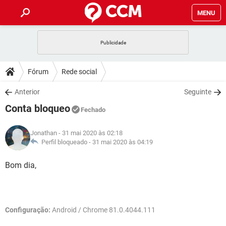
MENU
INÍCIO
JOGOS
WHATSAPP
DICAS
Fórum
Rede social
CELULAR
FACEBOOK
JOGOS
WHATSAPP
DOWNLOADS
Anterior
Seguinte
OUTLOOK
EXCEL
CELULAR
FACEBOOK
Conta bloqueo
INSTAGRAM
JOGOS
GMAIL
WHATSAPP
Fechado
FÓRUM
OUTLOOK
EXCEL
GUIA DE COMPRAS
CELULAR
FACEBOOK
Jonathan
- 31 mai 2020 às 02:18
INSTAGRAM
JOGOS
GMAIL
WHATSAPP
GLOSSÁRIO
Perfil bloqueado -
31 mai 2020 às 04:19
OUTLOOK
EXCEL
GUIA DE COMPRAS
CELULAR
FACEBOOK
INSTAGRAM
JOGOS
GMAIL
WHATSAPP
Bom dia,
OUTLOOK
EXCEL
GUIA DE COMPRAS
CELULAR
FACEBOOK
INSTAGRAM
GMAIL
OUTLOOK
EXCEL
GUIA DE COMPRAS
Configuração:
Android / Chrome 81.0.4044.111
INSTAGRAM
GMAIL