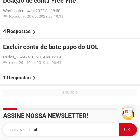
Doação de conta Free Fire
Washington
-
4 jul 2022 às 18:50
Robsom
-
20 out 2023 às 10:12
4 Respostas
Excluir conta de bate papo do UOL
Carlos_3699
-
9 jul 2019 às 12:18
ninha25
-
10 jul 2019 às 06:41
1 Respostas
ASSINE NOSSA NEWSLETTER!