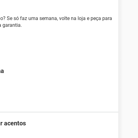
o? Se só faz uma semana, volte na loja e peça para
a garantia.
na
r acentos