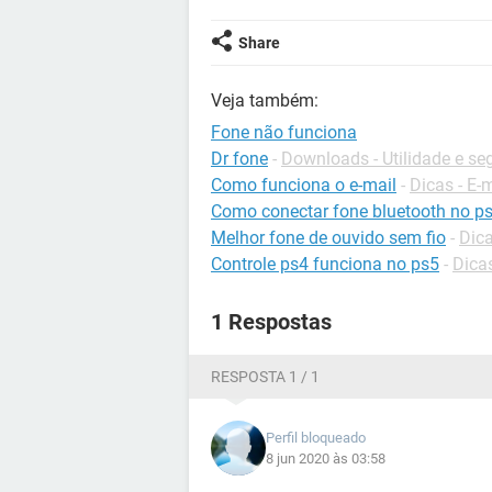
Share
Veja também:
Fone não funciona
Dr fone
-
Downloads - Utilidade e s
Como funciona o e-mail
-
Dicas - E-
Como conectar fone bluetooth no p
Melhor fone de ouvido sem fio
-
Dic
Controle ps4 funciona no ps5
-
Dica
1 Respostas
RESPOSTA 1 / 1
Perfil bloqueado
8 jun 2020 às 03:58