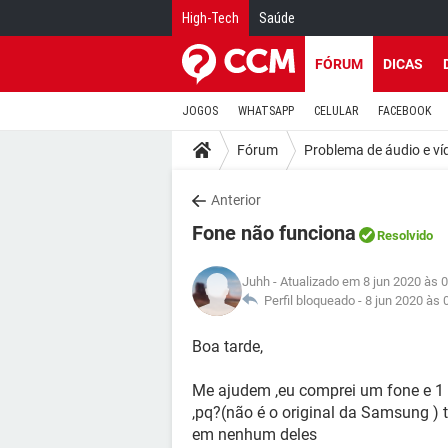
High-Tech
Saúde
FÓRUM
DICAS
JOGOS
WHATSAPP
CELULAR
FACEBOOK
Fórum
Problema de áudio e ví
Anterior
Fone não funciona
Resolvido
Juhh
- Atualizado em 8 jun 2020 às 
Perfil bloqueado -
8 jun 2020 às 
Boa tarde,
Me ajudem ,eu comprei um fone e 1
,pq?(não é o original da Samsung ) 
em nenhum deles