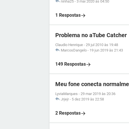
ninha25
-
3 mai 2020 às 04:50
1 Respostas
Problema no aTube Catcher
Claudio Henrique
-
29 jul 2010 às 19:48
MarcosDangelo
-
19 jun 2019 às 21:43
149 Respostas
Meu fone conecta normalmen
LyviaMarques
-
29 mar 2019 às 20:36
Jrjejr
-
5 dez 2019 às 22:58
2 Respostas