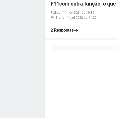
F11com outra função, o que 
Fellipe
-
11 nov 2021 às 19:35
Breno
-
14 jul 2022 às 11:22
2 Respostas