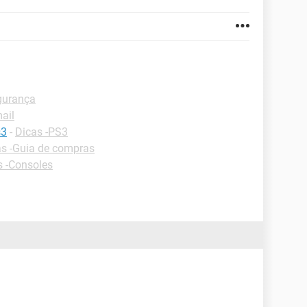
egurança
mail
s3
-
Dicas -PS3
as -Guia de compras
s -Consoles