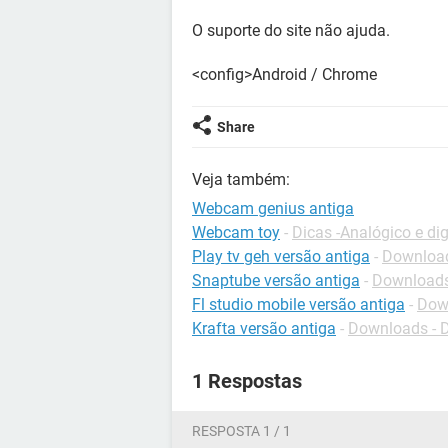
O suporte do site não ajuda.
<config>Android / Chrome
Share
Veja também:
Webcam genius antiga
Webcam toy
-
Dicas -Analógico e dig
Play tv geh versão antiga
-
Downloads
Snaptube versão antiga
-
Downloads
Fl studio mobile versão antiga
-
Down
Krafta versão antiga
-
Downloads - 
1 Respostas
RESPOSTA 1 / 1