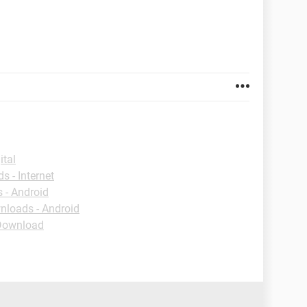
ital
 - Internet
 - Android
loads - Android
Download