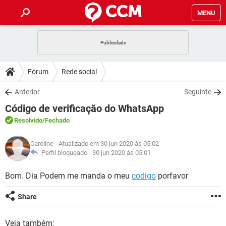
MENU
INÍCIO
JOGOS
WHATSAPP
DICAS
Fórum
Rede social
CELULAR
FACEBOOK
JOGOS
WHATSAPP
DOWNLOADS
Anterior
Seguinte
OUTLOOK
EXCEL
CELULAR
FACEBOOK
Código de verificação do WhatsApp
INSTAGRAM
JOGOS
GMAIL
WHATSAPP
FÓRUM
OUTLOOK
EXCEL
Resolvido
/Fechado
GUIA DE COMPRAS
CELULAR
FACEBOOK
INSTAGRAM
JOGOS
GMAIL
WHATSAPP
GLOSSÁRIO
OUTLOOK
Caroline
- Atualizado em 30 jun 2020 às 05:02
EXCEL
GUIA DE COMPRAS
CELULAR
FACEBOOK
Perfil bloqueado -
30 jun 2020 às 05:01
INSTAGRAM
JOGOS
GMAIL
WHATSAPP
OUTLOOK
EXCEL
Bom. Dia Podem me manda o meu
codigo
porfavor
GUIA DE COMPRAS
CELULAR
FACEBOOK
INSTAGRAM
GMAIL
OUTLOOK
EXCEL
Share
GUIA DE COMPRAS
INSTAGRAM
GMAIL
Veja também: