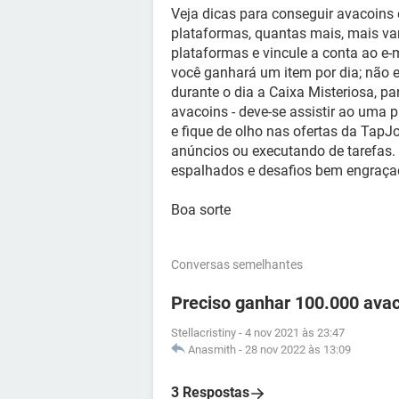
Veja dicas para conseguir avacoins e
plataformas, quantas mais, mais va
plataformas e vincule a conta ao e-
você ganhará um item por dia; não es
durante o dia a Caixa Misteriosa, pa
avacoins - deve-se assistir ao uma 
e fique de olho nas ofertas da TapJ
anúncios ou executando de tarefas. P
espalhados e desafios bem engraça
Boa sorte
Conversas semelhantes
Preciso ganhar 100.000 ava
Stellacristiny
-
4 nov 2021 às 23:47
Anasmith
-
28 nov 2022 às 13:09
3 Respostas