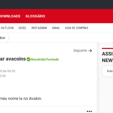
DOWNLOADS
GLOSSÁRIO
OUTLOOK
EXCEL
INSTAGRAM
GMAIL
GUIA DE COMPRAS
line
Seguinte
ASS
har avacoins
NEW
Resolvido
/Fechado
20 às 06:35
6:34
meu nome la no Avakin.