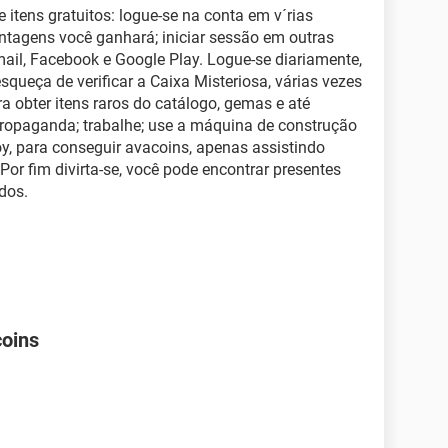
 itens gratuitos: logue-se na conta em v´rias
ntagens você ganhará; iniciar sessão em outras
mail, Facebook e Google Play. Logue-se diariamente,
queça de verificar a Caixa Misteriosa, várias vezes
ra obter itens raros do catálogo, gemas e até
propaganda; trabalhe; use a máquina de construção
oy, para conseguir avacoins, apenas assistindo
or fim divirta-se, você pode encontrar presentes
dos.
coins