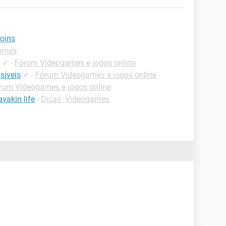
coins
games
✓
-
Fórum Videogames e jogos online
isíveis
✓
-
Fórum Videogames e jogos online
rum Videogames e jogos online
vakin life
-
Dicas -Videogames