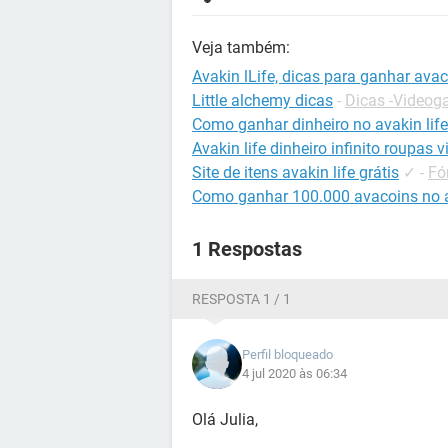
Veja também:
Avakin lLife, dicas para ganhar ava
Little alchemy dicas
-
Dicas -Video
Como ganhar dinheiro no avakin life
Avakin life dinheiro infinito roupas v
Site de itens avakin life grátis
✓
-
Fó
Como ganhar 100.000 avacoins no a
1 Respostas
RESPOSTA 1 / 1
Perfil bloqueado
4 jul 2020 às 06:34
Olá Julia,