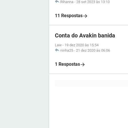
Rihanna
-
28 set 2023 às 13:10
11 Respostas
Conta do Avakin banida
Law
-
19 dez 2020 às 15:54
ninha25
-
21 dez 2020 às 06:06
1 Respostas