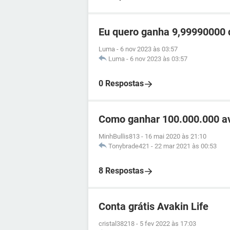
Eu quero ganha 9,99990000 d
Luma
-
6 nov 2023 às 03:57
Luma
-
6 nov 2023 às 03:57
0 Respostas
Como ganhar 100.000.000 av
MinhBullis813
-
16 mai 2020 às 21:10
Tonybrade421
-
22 mar 2021 às 00:53
8 Respostas
Conta grátis Avakin Life
cristal38218
-
5 fev 2022 às 17:03