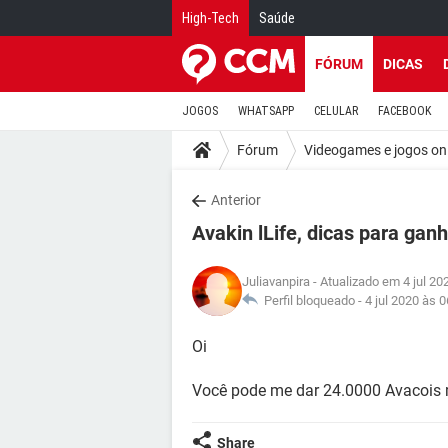
High-Tech
Saúde
FÓRUM
DICAS
JOGOS
WHATSAPP
CELULAR
FACEBOOK
Fórum
Videogames e jogos on
Anterior
Avakin lLife, dicas para gan
Juliavanpira
- Atualizado em 4 jul 20
Perfil bloqueado -
4 jul 2020 às 0
Oi
Você pode me dar 24.0000 Avacois 
Share