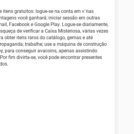
 itens gratuitos: logue-se na conta em v´rias
ntagens você ganhará; iniciar sessão em outras
mail, Facebook e Google Play. Logue-se diariamente,
queça de verificar a Caixa Misteriosa, várias vezes
ra obter itens raros do catálogo, gemas e até
propaganda; trabalhe; use a máquina de construção
oy, para conseguir avacoins, apenas assistindo
or fim divirta-se, você pode encontrar presentes
dos.