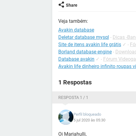
Share
Veja também:
Avakin database
Deletar database mysql
-
Dicas -Ba
Site de itens avakin life grátis
✓
-
Fó
Borland database engine
-
Downloads
Database avakin
✓
-
Fórum Videoga
Avakin life dinheiro infinito roupas v
1 Respostas
RESPOSTA 1 / 1
Perfil bloqueado
5 jul 2020 às 05:30
Oi Mariahulli,