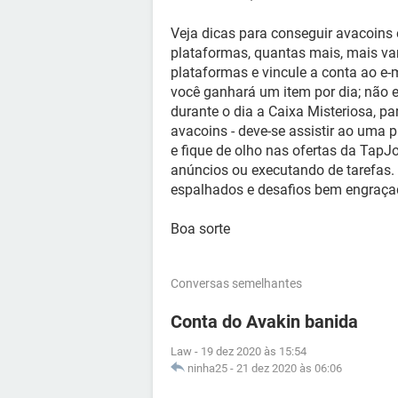
Veja dicas para conseguir avacoins e
plataformas, quantas mais, mais va
plataformas e vincule a conta ao e-
você ganhará um item por dia; não es
durante o dia a Caixa Misteriosa, pa
avacoins - deve-se assistir ao uma 
e fique de olho nas ofertas da TapJ
anúncios ou executando de tarefas. P
espalhados e desafios bem engraça
Boa sorte
Conversas semelhantes
Conta do Avakin banida
Law
-
19 dez 2020 às 15:54
ninha25
-
21 dez 2020 às 06:06