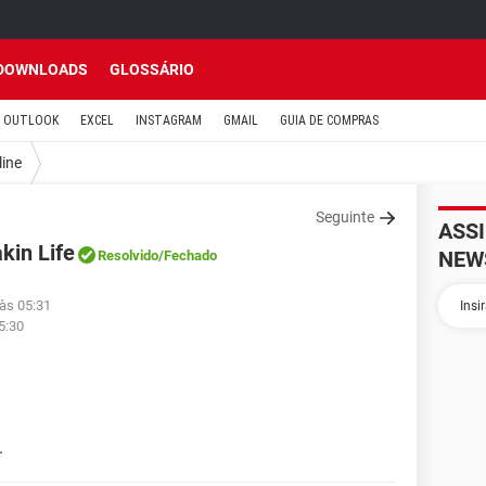
DOWNLOADS
GLOSSÁRIO
OUTLOOK
EXCEL
INSTAGRAM
GMAIL
GUIA DE COMPRAS
line
Seguinte
ASS
kin Life
NEW
Resolvido
/Fechado
 às 05:31
5:30
.