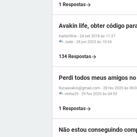
1 Respostas
Avakin life, obter código pa
KarlaVitria
-
24 set 2018 às 11:37
Jade
-
28 jun 2023 às 10:34
134 Respostas
Perdi todos meus amigos no
llucaavakin@gmail.com
-
28 fev 2020 às 06:
ninha25
-
29 fev 2020 às 04:53
1 Respostas
Não estou conseguindo comp