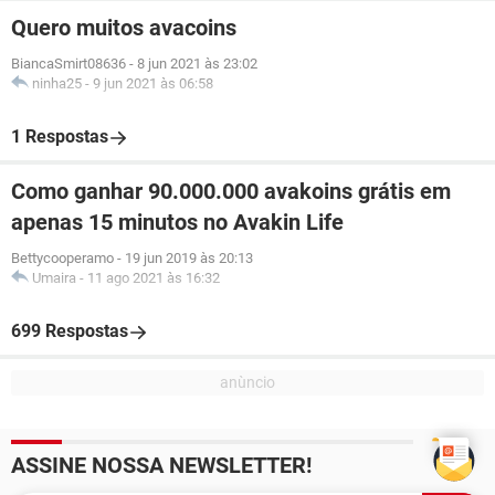
Quero muitos avacoins
BiancaSmirt08636
-
8 jun 2021 às 23:02
ninha25
-
9 jun 2021 às 06:58
1 Respostas
Como ganhar 90.000.000 avakoins grátis em
apenas 15 minutos no Avakin Life
Bettycooperamo
-
19 jun 2019 às 20:13
Umaira
-
11 ago 2021 às 16:32
699 Respostas
ASSINE NOSSA NEWSLETTER!