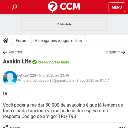
MENU
INÍCIO
JOGOS
WHATSAPP
DICAS
Fórum
Videogames e jogos online
CELULAR
FACEBOOK
JOGOS
WHATSAPP
DOWNLOADS
Anterior
Seguinte
OUTLOOK
EXCEL
CELULAR
FACEBOOK
Avakin Life
INSTAGRAM
JOGOS
GMAIL
WHATSAPP
Resolvido
/Fechado
FÓRUM
OUTLOOK
EXCEL
GUIA DE COMPRAS
CELULAR
FACEBOOK
Leticia1228
- 6 jul 2020 às 23:48
INSTAGRAM
JOGOS
GMAIL
WHATSAPP
GLOSSÁRIO
clararodriquesvr80@gmail.com -
3 ago 2020 às 01:17
OUTLOOK
EXCEL
GUIA DE COMPRAS
CELULAR
FACEBOOK
INSTAGRAM
JOGOS
GMAIL
WHATSAPP
Oi
OUTLOOK
EXCEL
GUIA DE COMPRAS
CELULAR
FACEBOOK
Você poderia me dar 50.000 de avacoins é que já tentem de
INSTAGRAM
GMAIL
tudo e nada funciona vc me poderia dar espero uma
OUTLOOK
EXCEL
GUIA DE COMPRAS
resposta Código de amigo: TRQ-T98
INSTAGRAM
GMAIL