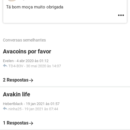
Tá bom moça muito obrigada
Conversas semelhantes
Avacoins por favor
Evelen
-
4 abr 2020 às 01:12
TD4-B3V
-
30 mai 2020 às 14:07
2 Respostas
Avakin life
Hebertblack
-
19 jan 2021 às 01:57
ninha25
-
19 jan 2021 às 07:44
1 Respostas