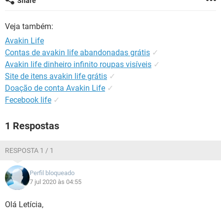
Share
GUIA DE COMPRAS
Veja também:
Avakin Life
Contas de avakin life abandonadas grátis
✓
Avakin life dinheiro infinito roupas visíveis
✓
Site de itens avakin life grátis
✓
Doação de conta Avakin Life
✓
Fecebook life
✓
1 Respostas
RESPOSTA 1 / 1
Perfil bloqueado
7 jul 2020 às 04:55
Olá Letícia,