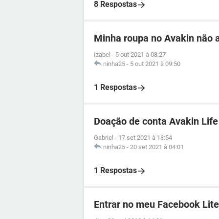
8 Respostas
Minha roupa no Avakin não 
Izabel
-
5 out 2021 à 08:27
ninha25
-
5 out 2021 à 09:50
1 Respostas
Doação de conta Avakin Life
Gabriel
-
17 set 2021 à 18:54
ninha25
-
20 set 2021 à 04:01
1 Respostas
Entrar no meu Facebook Lite