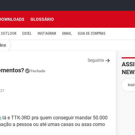
DOWNLOADS
GLOSSÁRIO
OUTLOOK
EXCEL
INSTAGRAM
GMAIL
GUIA DE COMPRAS
line
Seguinte
ASS
lementos?
NEW
Fechado
:21
o
lá e TTK-3RD pra quem conseguir mandar 50.000
imação a pessoa ou até umas casas ou asas como