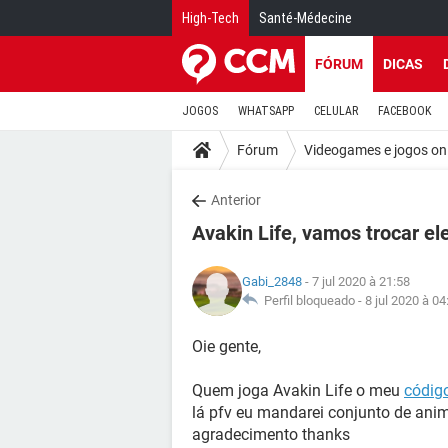
High-Tech
Santé-Médecine
FÓRUM
DICAS
JOGOS
WHATSAPP
CELULAR
FACEBOOK
Fórum
Videogames e jogos on
Anterior
Avakin Life, vamos trocar e
Gabi_2848
- 7 jul 2020 à 21:58
Perfil bloqueado -
8 jul 2020 à 04
Oie gente,
Quem joga Avakin Life o meu
códig
lá pfv eu mandarei conjunto de an
agradecimento thanks