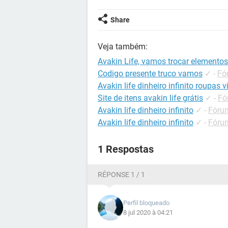
Share
Veja também:
Avakin Life, vamos trocar elemento
Codigo presente truco vamos
✓
-
Fó
Avakin life dinheiro infinito roupas v
Site de itens avakin life grátis
✓
-
Fó
Avakin life dinheiro infinito
✓
-
Fórum
Avakin life dinheiro infinito
✓
-
Fórum
1 Respostas
RÉPONSE 1 / 1
Perfil bloqueado
8 jul 2020 à 04:21