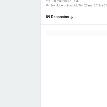
rita
-
30 mai 2018 à 14:31
Eronildoeronildonildo76
-
25 mai 2019 à 01
89 Respostas