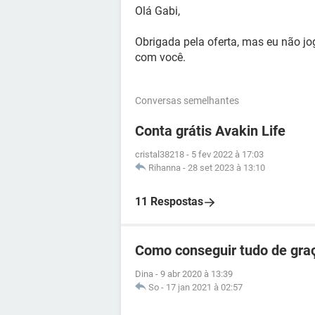
Olá Gabi,
Obrigada pela oferta, mas eu não jo
com você.
Conversas semelhantes
Conta grátis Avakin Life
cristal38218
-
5 fev 2022 à 17:03
Rihanna
-
28 set 2023 à 13:10
11 Respostas
Como conseguir tudo de gra
Dina
-
9 abr 2020 à 13:39
So
-
17 jan 2021 à 02:57