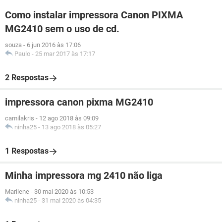
Como instalar impressora Canon PIXMA
MG2410 sem o uso de cd.
souza
-
6 jun 2016 às 17:06
Paulo
-
25 mar 2017 às 17:17
2 Respostas
impressora canon pixma MG2410
camilakris
-
12 ago 2018 às 09:09
ninha25
-
13 ago 2018 às 05:27
1 Respostas
Minha impressora mg 2410 não liga
Marilene
-
30 mai 2020 às 10:53
ninha25
-
31 mai 2020 às 04:35