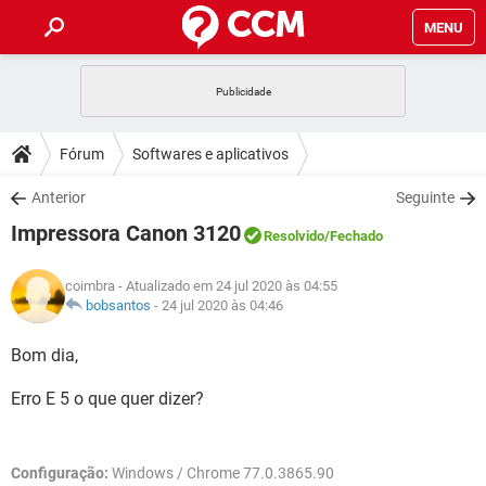
MENU
INÍCIO
JOGOS
WHATSAPP
DICAS
Fórum
Softwares e aplicativos
CELULAR
FACEBOOK
JOGOS
WHATSAPP
DOWNLOADS
Anterior
Seguinte
OUTLOOK
EXCEL
CELULAR
FACEBOOK
Impressora Canon 3120
INSTAGRAM
JOGOS
GMAIL
WHATSAPP
Resolvido
/Fechado
FÓRUM
OUTLOOK
EXCEL
GUIA DE COMPRAS
CELULAR
FACEBOOK
coimbra
- Atualizado em 24 jul 2020 às 04:55
INSTAGRAM
JOGOS
GMAIL
WHATSAPP
GLOSSÁRIO
bobsantos
-
24 jul 2020 às 04:46
OUTLOOK
EXCEL
GUIA DE COMPRAS
CELULAR
FACEBOOK
INSTAGRAM
JOGOS
GMAIL
WHATSAPP
Bom dia,
OUTLOOK
EXCEL
GUIA DE COMPRAS
CELULAR
FACEBOOK
Erro E 5 o que quer dizer?
INSTAGRAM
GMAIL
OUTLOOK
EXCEL
GUIA DE COMPRAS
INSTAGRAM
GMAIL
Configuração:
Windows / Chrome 77.0.3865.90