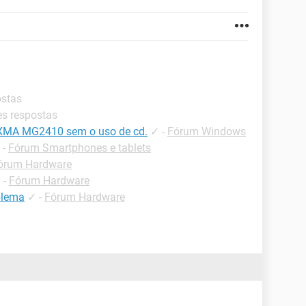
ostas
es respostas
IXMA MG2410 sem o uso de cd.
✓
-
Fórum Windows
-
Fórum Smartphones e tablets
órum Hardware
✓
-
Fórum Hardware
blema
✓
-
Fórum Hardware