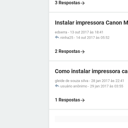
3 Respostas
Instalar impressora Canon
edserra
-
13 out 2017 às 18:41
ninha25
-
14 out 2017 às 05:52
2 Respostas
Como instalar impressora 
gleide de souza silva
-
28 jan 2017 às 22:41
usuário anônimo
-
29 jan 2017 às 03:55
1 Respostas