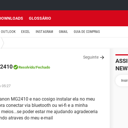
DOWNLOADS
GLOSSÁRIO
OUTLOOK
EXCEL
INSTAGRAM
GMAIL
GUIA DE COMPRAS
Seguinte
ASS
G2410
NEW
Resolvido
/Fechado
s 05:27
anon MG2410 e nao cosigo instalar ela no meu
ra conectar via bluetooth ou wi-fi e a minha
meios...se poder estar me ajudando agradeceria
endo atraves do meu e-mail