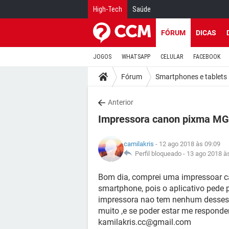
High-Tech
Saúde
FÓRUM
DICAS
JOGOS
WHATSAPP
CELULAR
FACEBOOK
Fórum
Smartphones e tablets
Anterior
Impressora canon pixma M
camilakris
- 12 ago 2018 às 09:09
Perfil bloqueado -
13 ago 2018 à
Bom dia, comprei uma impressoar c
smartphone, pois o aplicativo pede p
impressora nao tem nenhum desses 
muito ,e se poder estar me respond
kamilakris.cc@gmail.com