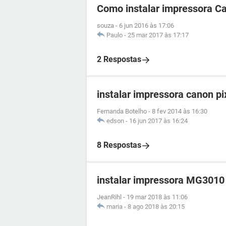
Como instalar impressora 
souza
-
6 jun 2016 às 17:06
Paulo
-
25 mar 2017 às 17:17
2 Respostas
instalar impressora canon 
Fernanda Botelho
-
8 fev 2014 às 16:30
edson
-
16 jun 2017 às 16:24
8 Respostas
instalar impressora MG3010
JeanRihl
-
19 mar 2018 às 11:06
maria
-
8 ago 2018 às 20:15