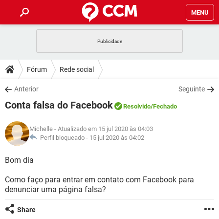
MENU
INÍCIO
JOGOS
WHATSAPP
DICAS
Fórum
Rede social
CELULAR
FACEBOOK
JOGOS
WHATSAPP
DOWNLOADS
Anterior
Seguinte
OUTLOOK
EXCEL
CELULAR
FACEBOOK
Conta falsa do Facebook
INSTAGRAM
JOGOS
GMAIL
WHATSAPP
Resolvido
/Fechado
FÓRUM
OUTLOOK
EXCEL
GUIA DE COMPRAS
CELULAR
FACEBOOK
Michelle
- Atualizado em 15 jul 2020 às 04:03
INSTAGRAM
JOGOS
GMAIL
WHATSAPP
GLOSSÁRIO
Perfil bloqueado -
15 jul 2020 às 04:02
OUTLOOK
EXCEL
GUIA DE COMPRAS
CELULAR
FACEBOOK
INSTAGRAM
JOGOS
GMAIL
WHATSAPP
Bom dia
OUTLOOK
EXCEL
GUIA DE COMPRAS
CELULAR
FACEBOOK
Como faço para entrar em contato com Facebook para
INSTAGRAM
GMAIL
denunciar uma página falsa?
OUTLOOK
EXCEL
GUIA DE COMPRAS
INSTAGRAM
GMAIL
Share