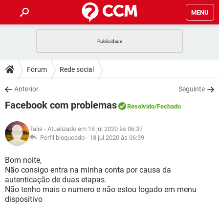
MENU
INÍCIO
JOGOS
WHATSAPP
DICAS
Fórum
Rede social
CELULAR
FACEBOOK
JOGOS
WHATSAPP
DOWNLOADS
Anterior
Seguinte
OUTLOOK
EXCEL
CELULAR
FACEBOOK
Facebook com problemas
INSTAGRAM
JOGOS
GMAIL
WHATSAPP
Resolvido
/Fechado
FÓRUM
OUTLOOK
EXCEL
GUIA DE COMPRAS
CELULAR
FACEBOOK
Talis
- Atualizado em 18 jul 2020 às 06:37
INSTAGRAM
JOGOS
GMAIL
WHATSAPP
GLOSSÁRIO
Perfil bloqueado -
18 jul 2020 às 06:39
OUTLOOK
EXCEL
GUIA DE COMPRAS
CELULAR
FACEBOOK
INSTAGRAM
JOGOS
GMAIL
WHATSAPP
Bom noite,
OUTLOOK
EXCEL
Não consigo entra na minha conta por causa da
GUIA DE COMPRAS
CELULAR
FACEBOOK
autenticação de duas etapas.
INSTAGRAM
GMAIL
Não tenho mais o numero e não estou logado em menu
OUTLOOK
EXCEL
GUIA DE COMPRAS
dispositivo
INSTAGRAM
GMAIL