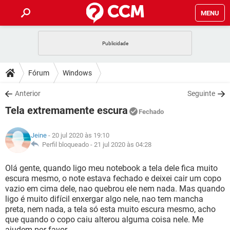
MENU
INÍCIO
JOGOS
WHATSAPP
DICAS
Fórum
Windows
CELULAR
FACEBOOK
JOGOS
WHATSAPP
DOWNLOADS
Anterior
Seguinte
OUTLOOK
EXCEL
CELULAR
FACEBOOK
Tela extremamente escura
INSTAGRAM
JOGOS
GMAIL
WHATSAPP
Fechado
FÓRUM
OUTLOOK
EXCEL
GUIA DE COMPRAS
CELULAR
FACEBOOK
Jeine
- 20 jul 2020 às 19:10
INSTAGRAM
JOGOS
GMAIL
WHATSAPP
GLOSSÁRIO
Perfil bloqueado -
21 jul 2020 às 04:28
OUTLOOK
EXCEL
GUIA DE COMPRAS
CELULAR
FACEBOOK
INSTAGRAM
JOGOS
GMAIL
WHATSAPP
Olá gente, quando ligo meu notebook a tela dele fica muito
OUTLOOK
EXCEL
escura mesmo, o note estava fechado e deixei cair um copo
GUIA DE COMPRAS
CELULAR
FACEBOOK
vazio em cima dele, nao quebrou ele nem nada. Mas quando
INSTAGRAM
GMAIL
ligo é muito difícil enxergar algo nele, nao tem mancha
OUTLOOK
EXCEL
GUIA DE COMPRAS
preta, nem nada, a tela só esta muito escura mesmo, acho
INSTAGRAM
GMAIL
que quando o copo caiu alterou alguma coisa nele. Me
ajudem por favor