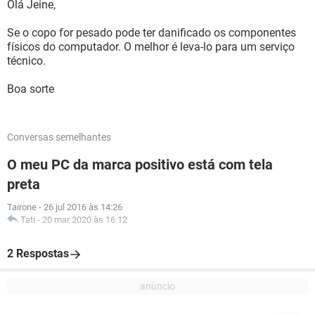
Olá Jeine,
Se o copo for pesado pode ter danificado os componentes
físicos do computador. O melhor é leva-lo para um serviço
técnico.
Boa sorte
Conversas semelhantes
O meu PC da marca positivo está com tela
preta
Tairone
-
26 jul 2016 às 14:26
Tati
-
20 mar 2020 às 16:12
2 Respostas