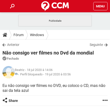
MENU
INÍCIO
JOGOS
WHATSAPP
DICAS
Fórum
Windows
CELULAR
FACEBOOK
JOGOS
WHATSAPP
DOWNLOADS
Anterior
Seguinte
OUTLOOK
EXCEL
CELULAR
FACEBOOK
Não consigo ver filmes no Dvd da mondial
INSTAGRAM
JOGOS
GMAIL
WHATSAPP
FÓRUM
OUTLOOK
EXCEL
Fechado
GUIA DE COMPRAS
CELULAR
FACEBOOK
INSTAGRAM
JOGOS
GMAIL
WHATSAPP
GLOSSÁRIO
OUTLOOK
Beatriz
- 18 jul 2020 à 14:06
EXCEL
GUIA DE COMPRAS
CELULAR
FACEBOOK
Perfil bloqueado -
19 jul 2020 à 03:56
INSTAGRAM
JOGOS
GMAIL
WHATSAPP
OUTLOOK
EXCEL
Eu não consigo ver filmes no DVD, eu coloco o CD, mas não
GUIA DE COMPRAS
CELULAR
FACEBOOK
sai da tela azul
INSTAGRAM
GMAIL
OUTLOOK
EXCEL
GUIA DE COMPRAS
Share
INSTAGRAM
GMAIL