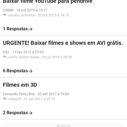
Baixar filme YouTube para pendrive
Ddddd
-
19 out 2015 à 13:37
usuário anônimo
-
20 out 2015 à 14:13
1 Respostas
URGENTE! Baixar filmes e shows em AVI grátis.
DSL
-
13 fev 2012 à 23:03
serifo mutaro balde
-
28 jul 2015 à 09:25
6 Respostas
Filmes em 3D
Fernando Perez Bris
-
20 set 2017 à 19:59
ninha25
-
21 set 2017 à 07:13
2 Respostas