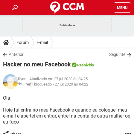
MENU
INÍCIO
JOGOS
WHATSAPP
DICAS
Fórum
E-mail
CELULAR
FACEBOOK
JOGOS
WHATSAPP
DOWNLOADS
Anterior
Seguinte
OUTLOOK
EXCEL
CELULAR
FACEBOOK
Hacker no meu Facebook
INSTAGRAM
JOGOS
GMAIL
WHATSAPP
Resolvido
FÓRUM
OUTLOOK
EXCEL
GUIA DE COMPRAS
CELULAR
FACEBOOK
Ryan
- Atualizado em 27 jul 2020 às 04:25
INSTAGRAM
JOGOS
GMAIL
WHATSAPP
GLOSSÁRIO
Perfil bloqueado -
27 jul 2020 às 04:22
OUTLOOK
EXCEL
GUIA DE COMPRAS
CELULAR
FACEBOOK
INSTAGRAM
JOGOS
GMAIL
WHATSAPP
Olá
OUTLOOK
EXCEL
GUIA DE COMPRAS
CELULAR
FACEBOOK
Hoje fui entra no meu Facebook e quando eu coloquei meu
INSTAGRAM
GMAIL
e-mail e apertei em entrar, entrei na conta de outra mulher oq
OUTLOOK
EXCEL
GUIA DE COMPRAS
eu faço
INSTAGRAM
GMAIL