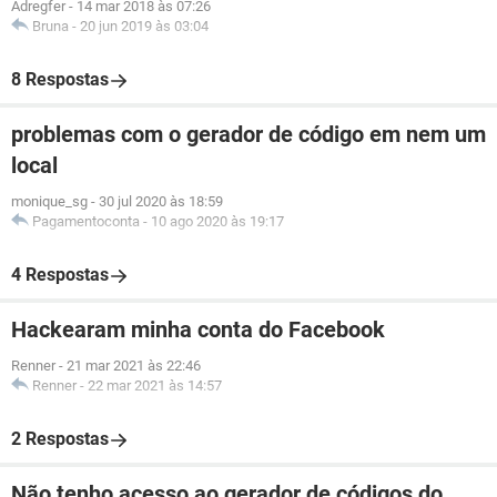
Adregfer
-
14 mar 2018 às 07:26
Bruna
-
20 jun 2019 às 03:04
8 Respostas
problemas com o gerador de código em nem um
local
monique_sg
-
30 jul 2020 às 18:59
Pagamentoconta
-
10 ago 2020 às 19:17
4 Respostas
Hackearam minha conta do Facebook
Renner
-
21 mar 2021 às 22:46
Renner
-
22 mar 2021 às 14:57
2 Respostas
Não tenho acesso ao gerador de códigos do