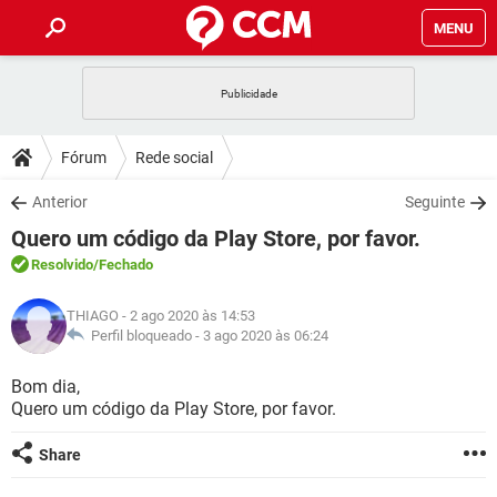
MENU
INÍCIO
JOGOS
WHATSAPP
DICAS
Fórum
Rede social
CELULAR
FACEBOOK
JOGOS
WHATSAPP
DOWNLOADS
Anterior
Seguinte
OUTLOOK
EXCEL
CELULAR
FACEBOOK
Quero um código da Play Store, por favor.
INSTAGRAM
JOGOS
GMAIL
WHATSAPP
FÓRUM
OUTLOOK
EXCEL
Resolvido
/Fechado
GUIA DE COMPRAS
CELULAR
FACEBOOK
INSTAGRAM
JOGOS
GMAIL
WHATSAPP
GLOSSÁRIO
OUTLOOK
THIAGO
- 2 ago 2020 às 14:53
EXCEL
GUIA DE COMPRAS
CELULAR
FACEBOOK
Perfil bloqueado -
3 ago 2020 às 06:24
INSTAGRAM
JOGOS
GMAIL
WHATSAPP
OUTLOOK
EXCEL
Bom dia,
GUIA DE COMPRAS
CELULAR
FACEBOOK
Quero um código da Play Store, por favor.
INSTAGRAM
GMAIL
OUTLOOK
EXCEL
GUIA DE COMPRAS
Share
INSTAGRAM
GMAIL