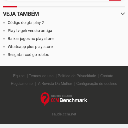
VEJA TAMBÉM
Código do gta play 2
Play tv geh versão antiga
Baixar jogos no play store
Whatsapp plus play store
Resgatar codigo roblox
Equipe
Termos de uso
Política de Privacidade
Contato
Regulamento
A Revista Da Mulher
Configuração de cookies
saude.ccm.net