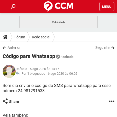
MENU
INÍCIO
JOGOS
WHATSAPP
DICAS
Fórum
Rede social
CELULAR
FACEBOOK
JOGOS
WHATSAPP
DOWNLOADS
Anterior
Seguinte
OUTLOOK
EXCEL
CELULAR
FACEBOOK
Código para Whatsapp
INSTAGRAM
JOGOS
GMAIL
WHATSAPP
Fechado
FÓRUM
OUTLOOK
EXCEL
GUIA DE COMPRAS
CELULAR
FACEBOOK
Rafaela
- 5 ago 2020 às 14:15
INSTAGRAM
JOGOS
GMAIL
WHATSAPP
GLOSSÁRIO
Perfil bloqueado -
6 ago 2020 às 06:02
OUTLOOK
EXCEL
GUIA DE COMPRAS
CELULAR
FACEBOOK
INSTAGRAM
JOGOS
GMAIL
WHATSAPP
Bom dia enviar o código do SMS para whatsapp para esse
OUTLOOK
EXCEL
número 24 981291533
GUIA DE COMPRAS
CELULAR
FACEBOOK
INSTAGRAM
GMAIL
OUTLOOK
EXCEL
Share
GUIA DE COMPRAS
INSTAGRAM
GMAIL
Veja também: