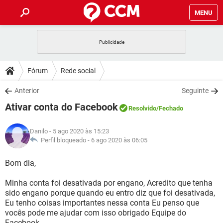
MENU
INÍCIO
JOGOS
WHATSAPP
DICAS
Fórum
Rede social
CELULAR
FACEBOOK
JOGOS
WHATSAPP
DOWNLOADS
Anterior
Seguinte
OUTLOOK
EXCEL
CELULAR
FACEBOOK
Ativar conta do Facebook
INSTAGRAM
JOGOS
GMAIL
WHATSAPP
Resolvido
/Fechado
FÓRUM
OUTLOOK
EXCEL
GUIA DE COMPRAS
CELULAR
FACEBOOK
Danilo
- 5 ago 2020 às 15:23
INSTAGRAM
JOGOS
GMAIL
WHATSAPP
GLOSSÁRIO
Perfil bloqueado -
6 ago 2020 às 06:05
OUTLOOK
EXCEL
GUIA DE COMPRAS
CELULAR
FACEBOOK
INSTAGRAM
JOGOS
GMAIL
WHATSAPP
Bom dia,
OUTLOOK
EXCEL
GUIA DE COMPRAS
CELULAR
FACEBOOK
Minha conta foi desativada por engano, Acredito que tenha
INSTAGRAM
GMAIL
sido engano porque quando eu entro diz que foi desativada,
OUTLOOK
EXCEL
GUIA DE COMPRAS
Eu tenho coisas importantes nessa conta Eu penso que
INSTAGRAM
GMAIL
vocês pode me ajudar com isso obrigado Equipe do
Facebook